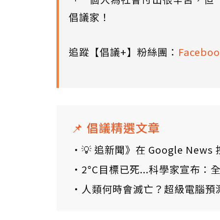
倡議家！
追蹤【倡議+】粉絲團：
Faceboo
📌 倡議精選文章
💡 追新聞》在 Google N
2°C目標已死...科學家宣布
人類何時會滅亡？超級電腦預