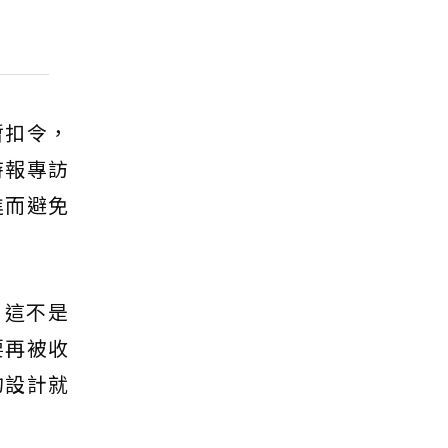
暫扣令，
時報專訪
進而避免
，這不是
要再被收
的設計就