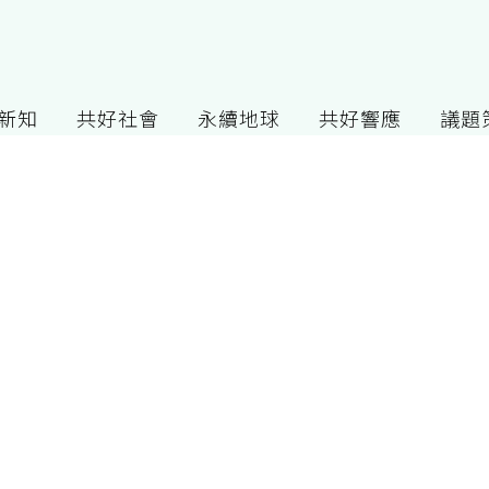
G新知
共好社會
永續地球
共好響應
議題