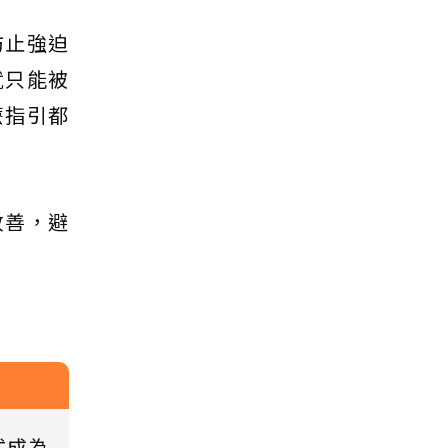
防止強迫
就只能被
麼指引都
改善，避
式成為