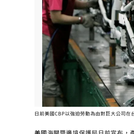
日前美國CBP以強迫勞動為由對巨大公司在
美國
海關暨邊境保護局日前宣布，