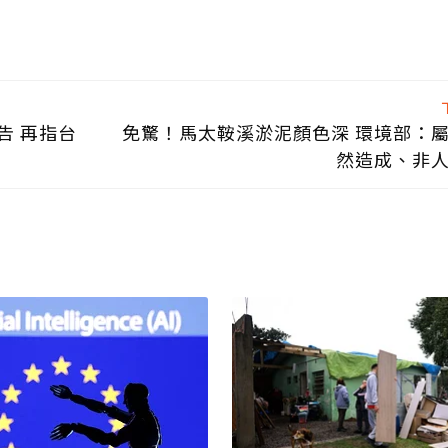
告 再指台
免驚！馬太鞍溪淤泥顏色深 環境部：
然造成、非