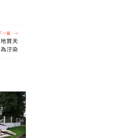
下一篇
→
屬地質天
人為汙染