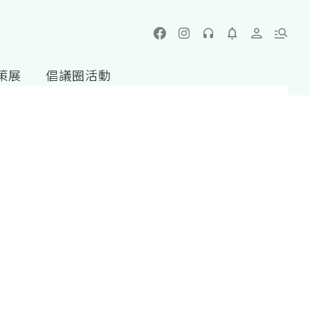
策展
倡議圈活動