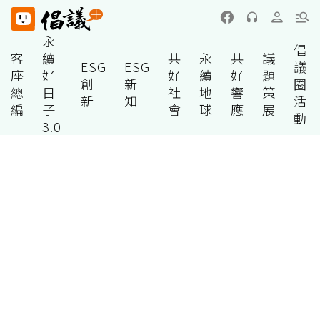
永
倡
客
續
共
永
共
議
ESG
ESG
議
座
好
好
續
好
題
創
新
圈
總
日
社
地
響
策
新
知
活
編
子
會
球
應
展
動
3.0