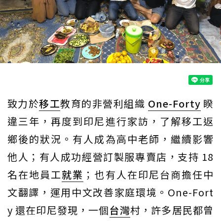
致力於
移工
教育的非營利組織
One-Forty
睽
違三年，再度到印尼進行家訪，了解移工返
鄉後的狀況。有人成為高中老師，繼續影響
他人；有人成功經營訂製服專賣店，支持 18
名在地員工
就業
；也有人在印尼台商擔任中
文翻譯，運用中文改善家庭環境。One-Fort
y 還在印尼發現，一個
台灣
村，許多居民都曾