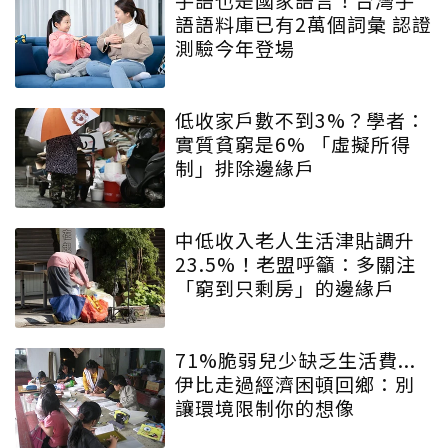
語語料庫已有2萬個詞彙 認證
測驗今年登場
低收家戶數不到3%？學者：
實質貧窮是6% 「虛擬所得
制」排除邊緣戶
中低收入老人生活津貼調升
23.5%！老盟呼籲：多關注
「窮到只剩房」的邊緣戶
71%脆弱兒少缺乏生活費...
伊比走過經濟困頓回鄉：別
讓環境限制你的想像