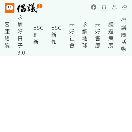
永
倡
客
續
共
永
共
議
ESG
ESG
議
座
好
好
續
好
題
創
新
圈
總
日
社
地
響
策
新
知
活
編
子
會
球
應
展
動
3.0