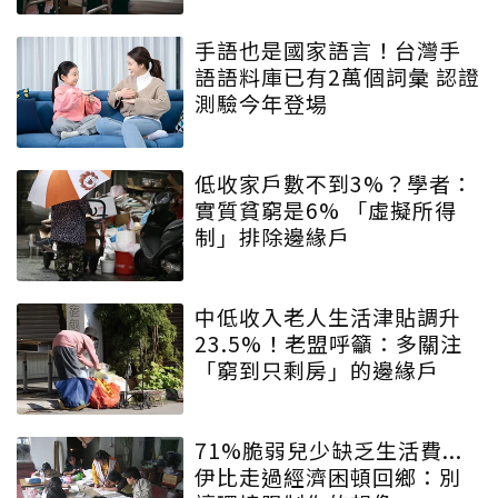
手語也是國家語言！台灣手
語語料庫已有2萬個詞彙 認證
測驗今年登場
低收家戶數不到3%？學者：
實質貧窮是6% 「虛擬所得
制」排除邊緣戶
中低收入老人生活津貼調升
23.5%！老盟呼籲：多關注
「窮到只剩房」的邊緣戶
71%脆弱兒少缺乏生活費...
伊比走過經濟困頓回鄉：別