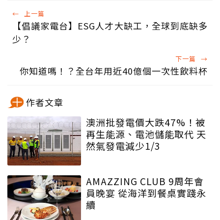
←
上一篇
【倡議家電台】ESG人才大缺工，全球到底缺多
少？
下一篇
→
你知道嗎！？全台年用近40億個一次性飲料杯
作者文章
澳洲批發電價大跌47%！被
再生能源、電池儲能取代 天
然氣發電減少1/3
AMAZZING CLUB 9周年會
員晚宴 從海洋到餐桌實踐永
續