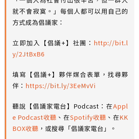
就不會寂寞。」每個人都可以用自己的
方式成為倡議家：
立即加入【倡議+】社團：
http://bit.l
y/2JtBxB6
填寫【倡議+】夥伴媒合表單，找尋夥
伴：
https://bit.ly/3EeMvVi
聽說【倡議家電台】Podcast：在
Appl
e Podcast收聽
、在
Spotify收聽
、在
KK
BOX收聽
，或搜尋「倡議家電台」。