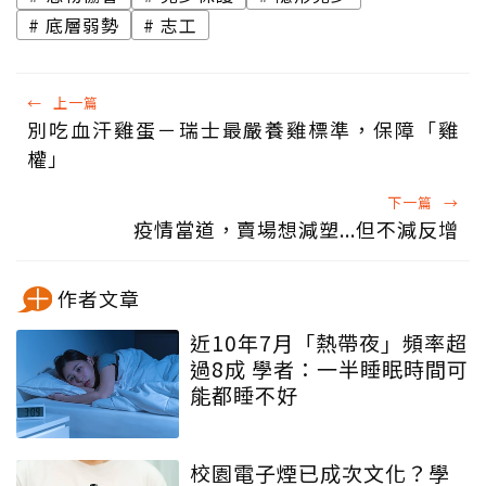
底層弱勢
志工
←
上一篇
別吃血汗雞蛋－瑞士最嚴養雞標準，保障「雞
權」
下一篇
→
疫情當道，賣場想減塑...但不減反增
作者文章
近10年7月「熱帶夜」頻率超
過8成 學者：一半睡眠時間可
能都睡不好
校園電子煙已成次文化？學