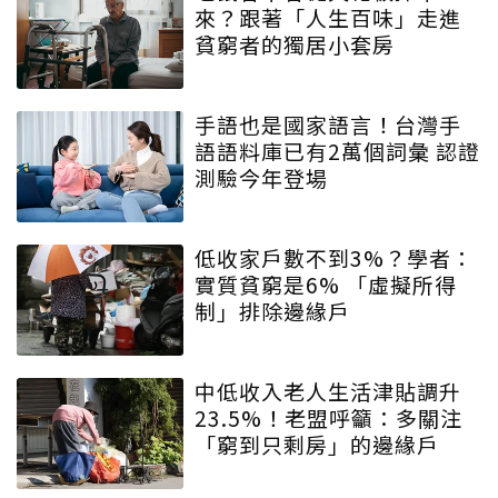
來？跟著「人生百味」走進
貧窮者的獨居小套房
手語也是國家語言！台灣手
語語料庫已有2萬個詞彙 認證
測驗今年登場
低收家戶數不到3%？學者：
實質貧窮是6% 「虛擬所得
制」排除邊緣戶
中低收入老人生活津貼調升
23.5%！老盟呼籲：多關注
「窮到只剩房」的邊緣戶