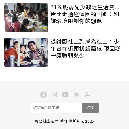
71%脆弱兒少缺乏生活費...
伊比走過經濟困頓回鄉：別
讓環境限制你的想像
從討厭社工到成為社工：少
年曾在街頭找歸屬感 現回鄉
守護脆弱兒少
訂閱
聯合線上公司 著作權所有 ©2025