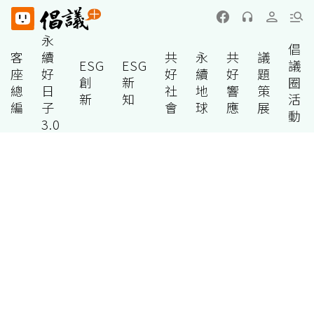
永
倡
客
續
共
永
共
議
ESG
ESG
議
座
好
好
續
好
題
創
新
圈
總
日
社
地
響
策
新
知
活
編
子
會
球
應
展
動
3.0