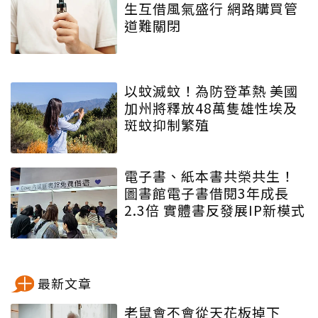
生互借風氣盛行 網路購買管
道難關閉
以蚊滅蚊！為防登革熱 美國
加州將釋放48萬隻雄性埃及
斑蚊抑制繁殖
電子書、紙本書共榮共生！
圖書館電子書借閱3年成長
2.3倍 實體書反發展IP新模式
最新文章
老鼠會不會從天花板掉下