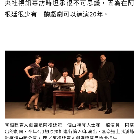
央社視訊專訪時坦承很不可思議，因為在阿
根廷很少有一齣戲劇可以連演20年。
阿根廷盲人劇團是阿根廷第一個由視障人士和一般演員一同演
出的劇團，今年4月初原預計進行第20年演出，無奈遇上武漢肺
炎疫情中斷公演。 圖／阿根廷盲人劇團導演曼恰卡提供