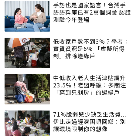
手語也是國家語言！台灣手
語語料庫已有2萬個詞彙 認證
測驗今年登場
低收家戶數不到3%？學者：
實質貧窮是6% 「虛擬所得
制」排除邊緣戶
中低收入老人生活津貼調升
23.5%！老盟呼籲：多關注
「窮到只剩房」的邊緣戶
71%脆弱兒少缺乏生活費...
伊比走過經濟困頓回鄉：別
讓環境限制你的想像