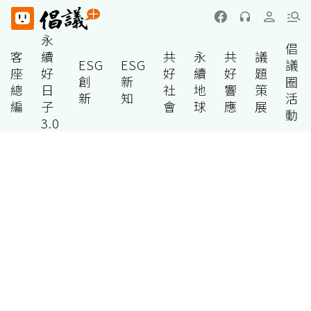
永
倡
客
續
共
永
共
議
ESG
ESG
議
座
好
好
續
好
題
創
新
圈
總
日
社
地
響
策
新
知
活
編
子
會
球
應
展
動
3.0