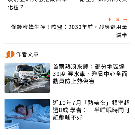
化裡？
下一篇
→
保護蜜蜂生存！歐盟：2030年前，殺蟲劑用量
減半
作者文章
首爾熱浪來襲：部分地區達
39度 灑水車、避暑中心全面
動員防止熱傷害
近10年7月「熱帶夜」頻率超
過8成 學者：一半睡眠時間可
能都睡不好