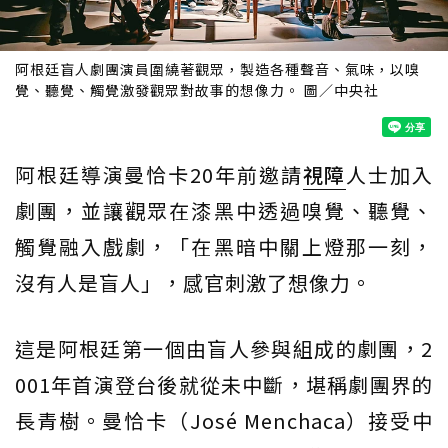
阿根廷盲人劇團演員圍繞著觀眾，製造各種聲音、氣味，以嗅
覺、聽覺、觸覺激發觀眾對故事的想像力。 圖／中央社
阿根廷導演曼恰卡20年前邀請
視障
人士加入
劇團，並讓觀眾在漆黑中透過嗅覺、聽覺、
觸覺融入戲劇，「在黑暗中關上燈那一刻，
沒有人是盲人」，感官刺激了想像力。
這是阿根廷第一個由盲人參與組成的劇團，2
001年首演登台後就從未中斷，堪稱劇團界的
長青樹。曼恰卡（José Menchaca）接受中