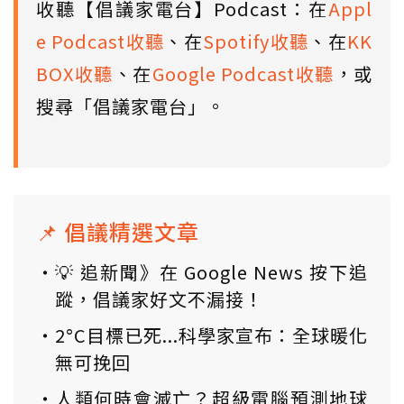
收聽【倡議家電台】Podcast：在
Appl
e Podcast收聽
、在
Spotify收聽
、在
KK
BOX收聽
、在
Google Podcast收聽
，或
搜尋「倡議家電台」。
📌 倡議精選文章
💡 追新聞》在 Google News 按下追
蹤，倡議家好文不漏接！
2°C目標已死...科學家宣布：全球暖化
無可挽回
人類何時會滅亡？超級電腦預測地球