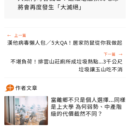
將會再度發生「大滅絕」
←
上一篇
漢他病毒懶人包／5大QA！居家防鼠從你我做起
下一篇
→
不堪負荷！排雲山莊廁所成垃圾熱點...3千公尺
垃圾讓玉山吃不消
作者文章
當離鄉不只是個人選擇...同樣
是上大學 為何弱勢、中產階
級的代價截然不同？