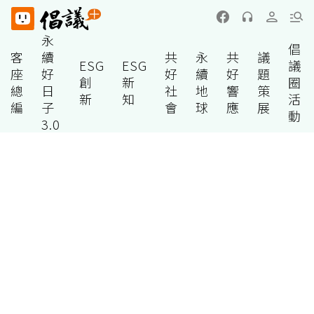
永
倡
客
續
共
永
共
議
ESG
ESG
議
座
好
好
續
好
題
創
新
圈
總
日
社
地
響
策
新
知
活
編
子
會
球
應
展
動
3.0