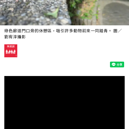
綠色廊道門口旁的休憩區，吸引許多動物前來一同踏青。 圖／
劉宥淳攝影