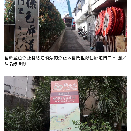
位於藍色汐止聯絡道橋旁的汐止區禮門里綠色廊道門口。 圖／
陳品妤攝影