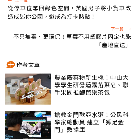
←
上一篇
從停車位奪回綠色空間，英國男子將小貨車改
造成迷你公園，還成為打卡熱點！
下一篇
→
不只無毒、更環保！草莓不用塑膠片固定也能
「產地直送」
作者文章
農業廢棄物新生機！中山大
學學生研發蓮霧落葉皂、聯
手果園推醜芭樂茶包
搶救金門歐亞水獺！公民科
學家總動員 建立「獺足金
門」數據庫