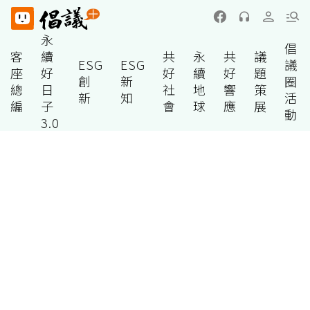
永
倡
客
續
共
永
共
議
ESG
ESG
議
座
好
好
續
好
題
創
新
圈
總
日
社
地
響
策
新
知
活
編
子
會
球
應
展
動
3.0