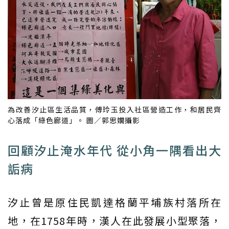
為改善汐止區生活品質，傅玲玉投入社區營造工作，和居民齊
心落成「綠色廊道」。 圖／郭思嫺攝影
回顧汐止淹水年代 從小角一隅看出大
詬病
汐止曾是原住民凱達格蘭平埔族村落所在
地，在1758年時，漢人在此發展小型聚落，