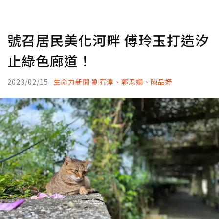
號召居民美化河畔 傅玲玉打造汐
止綠色廊道！
2023/02/15
生命力新聞 劉宥淳、郭思嫺、陳品妤