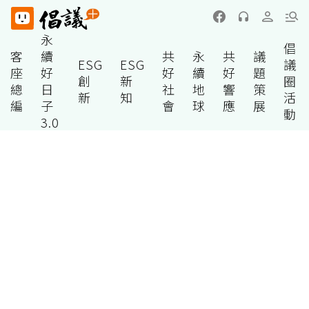
永
倡
客
續
共
永
共
議
ESG
ESG
議
座
好
好
續
好
題
創
新
圈
總
日
社
地
響
策
新
知
活
編
子
會
球
應
展
動
3.0