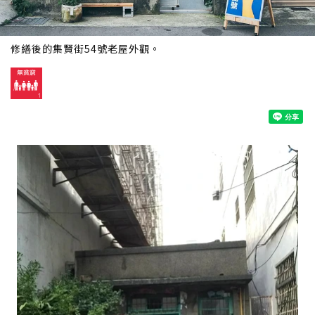
修繕後的集賢街54號老屋外觀。