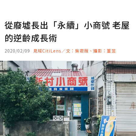
從廢墟長出「永續」小商號 老屋
的逆齡成長術
2020/02/09
見域CitiLens／文：吳君薇、攝影：董昱