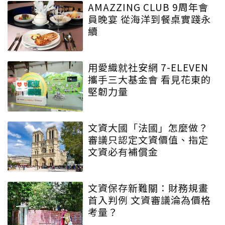
AMAZZING CLUB 9周年會
員晚宴 從海洋到餐桌實踐永
續
用愛織就社安網 7-ELEVEN
攜手三大基金會 看見花東的
堅韌力量
文資大國「法國」怎麼做？
審議只認定文資價值、指定
文資必有補償金
文資保存新難關：財務規畫
首入判例 文資審議淪為價格
考量？