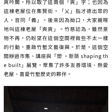
爽吟閣，所以取了這兩個「爽」字；也因為
這棟老屋位在集賢街，「乂」指才德出眾的
人，音同「義」。後來因為拗口，大家親暱
地叫這棟老屋「爽爽」。竹慈認為，雖然景
物不再，仍盼望在這個空間裡做些不太一樣
的行動，重啟竹塹文藝復興。於是，這個空
間辦過市集、講座與「塑 ‧新築 shaping th
e built」展覽，聚集了許多友善環境、熱愛
老屋、喜愛竹塹歷史的夥伴。