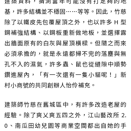
建築資料，猜測當年可能沒有打足夠的地
基，許多結構並不穩固……等等。因此，竹慈
除了以鐵皮先包覆屋頂之外，也以許多 H 型
鋼補強結構、以鋼板重新做地板，並選擇露
出牆面原有的白灰與屋頂橫樑。但隨之而來
必須承擔的，就是永遠都掃不完的落塵與無
孔不入的濕氣，許多蟲、鼠也從縫隙中順勢
鑽進屋內，「有一次還有一隻小貓呢！」新
村小商號的共同創辦人怡伶補充。
建築師竹慈在舊城區中，有許多改造老屋的
經驗。除了爽乂爽五四之外，江山藝改所 2.
0、南瓜田幼兒園等商業空間都出自她的手