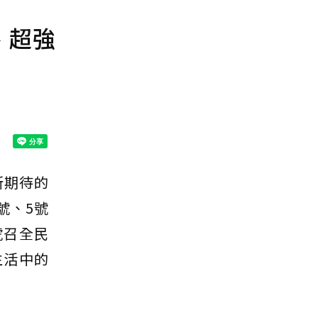
、超強
所期待的
號、5號
號召全民
生活中的