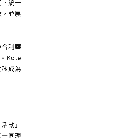
蛋。統一
放，並展
聯合利華
Kote
女孩成為
日活動」
孩一同理