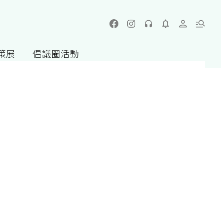
策展
倡議圈活動