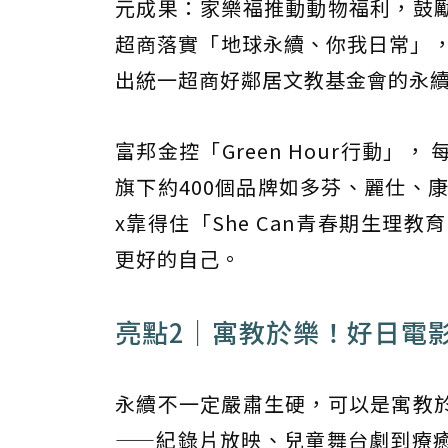
元成果：家樂福推動動物福利，鼓
超商落實「地球永續、你我日常」，
出統一超商好鄰居文教基金會的永
富邦金控「Green Hour行動
旗下約400個品牌如多芬、麗仕、
x靠得住「She Can青春期生理
更好的自己。
亮點2｜寓教於樂！好日電
永續不一定嚴肅生硬，可以是寓教
——紀錄片放映、兒童舞台劇到療