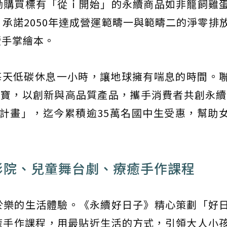
勵購買標有「從ｉ開始」的永續商品如非籠飼雞
承諾2050年達成營運範疇一與範疇二的淨零排
續手掌繪本。
」， 每天低碳休息一小時，讓地球擁有喘息的時間。
康寶，以創新與高品質產品，攜手消費者共創永續。
教育計畫」，迄今累積逾35萬名國中生受惠，幫助
影院、兒童舞台劇、療癒手作課程
於樂的生活體驗。《永續好日子》精心策劃「好
癒手作課程，用最貼近生活的方式，引領大人小