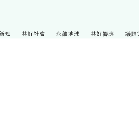
G新知
共好社會
永續地球
共好響應
議題