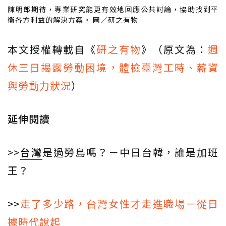
陳明郎期待，專業研究能更有效地回應公共討論，協助找到平
衡各方利益的解決方案。 圖／研之有物
本文授權轉載自《
研之有物
》（原文為：
週
休三日揭露勞動困境，體檢臺灣工時、薪資
與勞動力狀況
）
延伸閱讀
>>
台灣
是過勞島嗎？－中日台韓，誰是加班
王？
>>
走了多少路，台灣女性才走進職場－從日
據時代說起