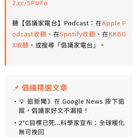
2.cc/SPUFo
聽【倡議家電台】Podcast：在
Apple P
odcast收聽
、在
Spotify收聽
、在
KKBO
X收聽
，或搜尋「倡議家電台」。
📌 倡議精選文章
💡 追新聞》在 Google News 按下追
蹤，倡議家好文不漏接！
2°C目標已死...科學家宣布：全球暖化
無可挽回