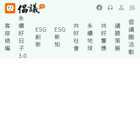
永
倡
客
續
共
永
共
議
ESG
ESG
議
座
好
好
續
好
題
創
新
圈
總
日
社
地
響
策
新
知
活
編
子
會
球
應
展
動
3.0