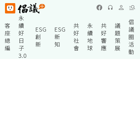
永
倡
客
續
共
永
共
議
ESG
ESG
議
座
好
好
續
好
題
創
新
圈
總
日
社
地
響
策
新
知
活
編
子
會
球
應
展
動
3.0