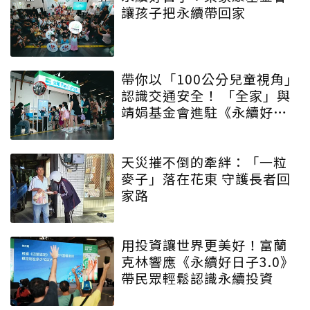
讓孩子把永續帶回家
帶你以「100公分兒童視角」
認識交通安全！ 「全家」與
靖娟基金會進駐《永續好日
子》 特殊互動設計帶領大眾
學習交安知識
天災摧不倒的牽絆：「一粒
麥子」落在花東 守護長者回
家路
用投資讓世界更美好！富蘭
克林響應《永續好日子3.0》
帶民眾輕鬆認識永續投資