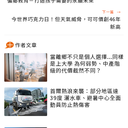
偏鄉教育－打造孩子需要的永續未來
下一篇
→
今世界巧克力日！但天氣威脅，可可價創46年
新高
作者文章
當離鄉不只是個人選擇...同樣
是上大學 為何弱勢、中產階
級的代價截然不同？
首爾熱浪來襲：部分地區達
39度 灑水車、避暑中心全面
動員防止熱傷害