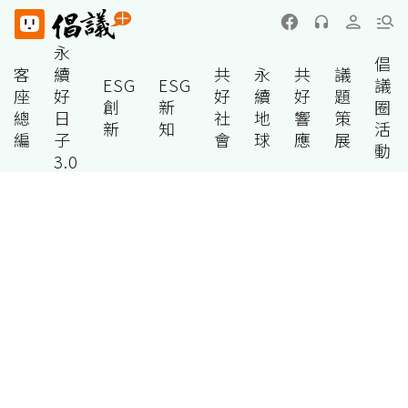
永
倡
客
續
共
永
共
議
ESG
ESG
議
座
好
好
續
好
題
創
新
圈
總
日
社
地
響
策
新
知
活
編
子
會
球
應
展
動
3.0