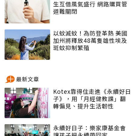
生互借風氣盛行 網路購買管
道難關閉
以蚊滅蚊！為防登革熱 美國
加州將釋放48萬隻雄性埃及
斑蚊抑制繁殖
最新文章
Kotex靠得住走進《永續好日
子》，用「月經健教課」翻
轉偏見、提升生活韌性
永續好日子：樂家康基金會
讓孩子把永續帶回家