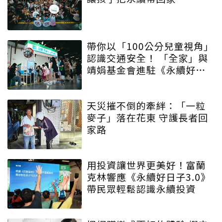
帶你以「100公分兒童視角」
認識交通安全！ 「全家」與
靖娟基金會進駐《永續好日
子》 特殊互動設計帶領大眾
學習交安知識
天災摧不倒的牽絆：「一粒
麥子」落在花東 守護長者回
家路
用投資讓世界更美好！富蘭
克林響應《永續好日子3.0》
帶民眾輕鬆認識永續投資