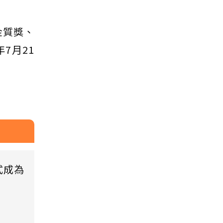
金質獎、
7月21
式成為