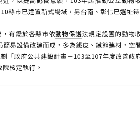
親近，以提高
認養
意願，103年起推動公立
動物
10縣市已建置新式場域，另台南、彰化已選址待
出，有鑑於各縣市依
動物保護
法規定設置的動物
保局簡易設備改建而成，多為鐵皮、鐵籠建材，空
劃「政府公共建設計畫－103至107年度改善政
政院核定執行。