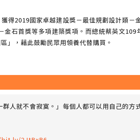
獲得2019國家卓越建設獎－最佳規劃設計類－
－金石首獎等多項建築獎項。而總統蔡英文109年
園區」，藉此鼓勵民眾用領養代替購買。
一群人就不會寂寞。」每個人都可以用自己的方
/bit.ly/2JtBxB6