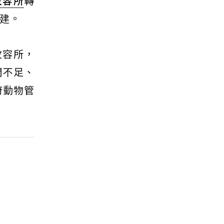
收容所
轉
建。
收容所，
間不足、
府動物管