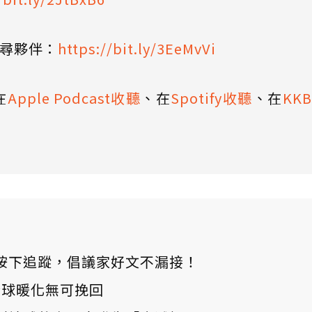
找尋夥伴：
https://bit.ly/3EeMvVi
在
Apple Podcast收聽
、在
Spotify收聽
、在
KK
ews 按下追蹤，倡議家好文不漏接！
：全球暖化無可挽回