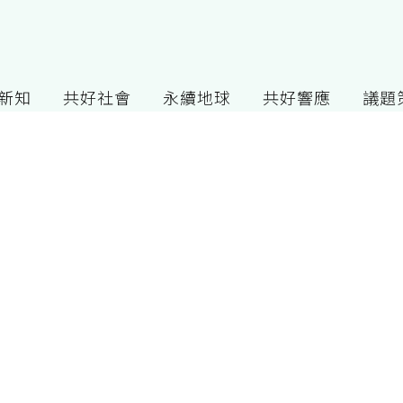
G新知
共好社會
永續地球
共好響應
議題