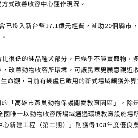
建方式改善收容中心運作現況。
會已投入新台幣17.1億元經費，補助20個縣市，
程。
占比很低的純品種犬部分，已幾乎不買賣
寵物
，
申，改善動物收容所環境，可讓民眾更願意親近
的生命觀，目前有幾處已啟用的新式場域頗獲外界
啟用的「高雄市燕巢動物保護關愛教育園區」，除
成為全國唯一以動物收容所場域通過環境教育設施場
心新建工程（第二期）」則獲得108年度優良