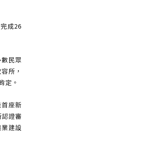
完成26
多數民眾
收容所，
肯定。
是首座新
所認證審
農業建設