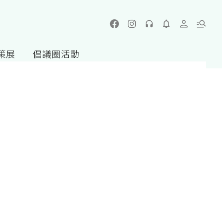
策展
倡議圈活動