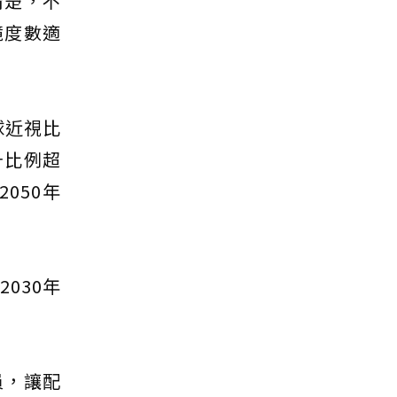
清楚，不
鏡度數適
全球近視比
升比例超
050年
030年
員，讓配