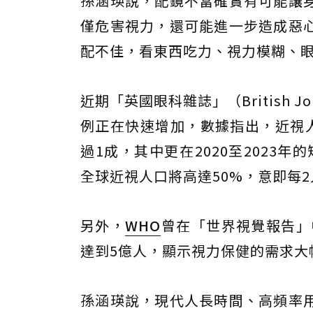
孫涵瑛說，配鏡不當確實有可能讓
僅危害視力，還可能進一步造成惡
配不佳，看東西吃力、視力模糊、
近期「英國眼科雜誌」（British Jo
例正在快速增加，數據指出，近視人口
過1成，其中更在2020至2023年
全球近視人口將高達50%，意即每
另外，
WHO
曾在「世界視覺報告」
達到5億人，顯示視力保健的需求大
孫涵瑛說，現代人長時間、高頻率