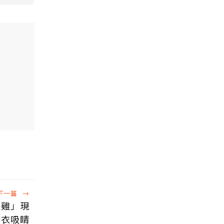
下一篇
→
眼雞」現
綠衣吸睛