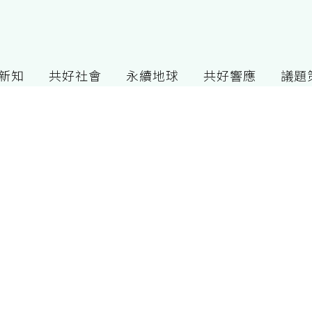
G新知
共好社會
永續地球
共好響應
議題