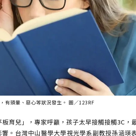
有頭暈、惡心等狀況發生。 圖／123RF
平板育兒」，專家呼籲，孩子太早接觸接觸3C，
影響。台灣中山醫學大學視光學系副教授孫涵瑛