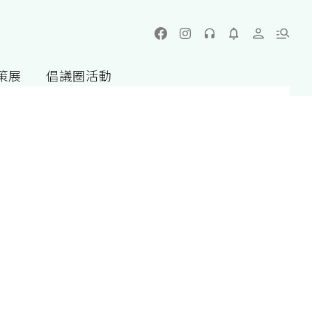
策展
倡議圈活動