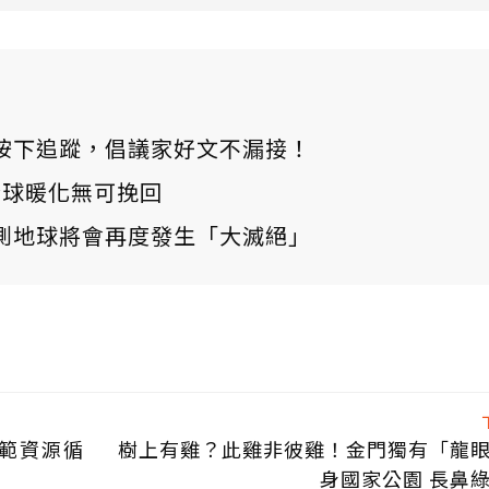
ews 按下追蹤，倡議家好文不漏接！
：全球暖化無可挽回
測地球將會再度發生「大滅絕」
範資源循
樹上有雞？此雞非彼雞！金門獨有「龍
身國家公園 長鼻