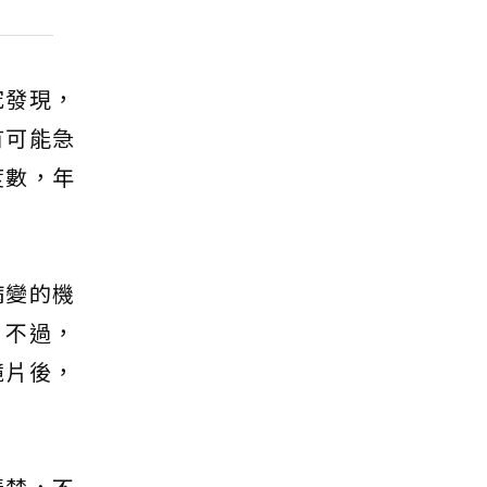
究發現，
有可能急
度數，年
病變的機
，不過，
鏡片後，