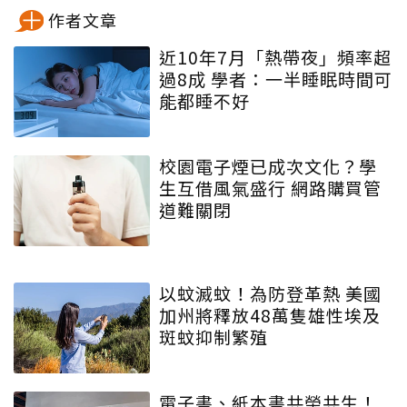
作者文章
近10年7月「熱帶夜」頻率超
過8成 學者：一半睡眠時間可
能都睡不好
校園電子煙已成次文化？學
生互借風氣盛行 網路購買管
道難關閉
以蚊滅蚊！為防登革熱 美國
加州將釋放48萬隻雄性埃及
斑蚊抑制繁殖
電子書、紙本書共榮共生！