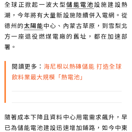
全球正掀起一波大型
儲能
電池
設施建設熱
潮，今年將有大量新設施陸續併入電網。從
德州的
太陽能
中心、內蒙古草原，到雪梨北
方一座退役燃煤電廠的舊址，都在加速部
署。
閱讀更多：
海尼根以熱磚儲能 打造全球
飲料業最大規模「熱電池」
隨著成本下降且資料中心用電需求飆升，早
已為儲能電池建設迅速增加鋪路，如今中東