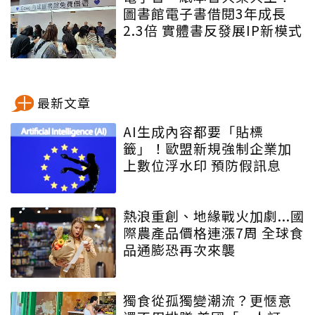
圖書館電子書借閱3年成長
2.3倍 實體書反發展IP新模式
最新文章
AI生成內容都要「貼標
籤」！歐盟新規強制企業加
上數位浮水印 預防假訊息
熱浪重創、地緣戰火加劇...國
際農產品價格連漲7周 全球食
品通膨恐再次來襲
獨食從孤獨變潮流？更愜意