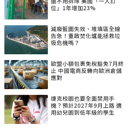
還不用排隊 美國「一人訂
位」1年增加23%
減廢藍圖失效、堆填區全線
告急！重啟焚化爐能拯救垃
圾危機嗎？
歐盟小額包裹免稅豁免7月終
止 中國電商反轉向歐洲倉儲
應對
捷克校園也要全面禁用手
機？預計2027年9月上路 適
用幼兒園到低年級的學生