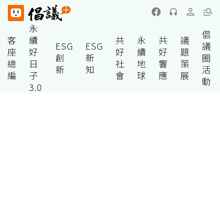
永
倡
客
續
共
永
共
議
ESG
ESG
議
座
好
好
續
好
題
創
新
圈
總
日
社
地
響
策
新
知
活
編
子
會
球
應
展
動
3.0