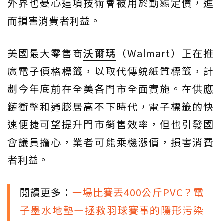
外界也憂心這項技術會被用於動態定價，進
而損害消費者利益。
美國最大零售商
沃爾瑪
（Walmart）正在推
廣電子價格
標籤
，以取代傳統紙質標籤，計
劃今年底前在全美各門市全面實施。在供應
鏈衝擊和通膨居高不下時代，電子標籤的快
速便捷可望提升門市銷售效率，但也引發國
會議員擔心，業者可能乘機漲價，損害消費
者利益。
閱讀更多：
一場比賽丟400公斤PVC？電
子墨水地墊—拯救羽球賽事的隱形污染