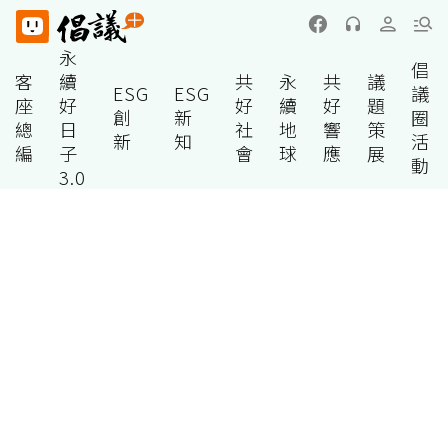
永
倡
客
續
共
永
共
議
ESG
ESG
議
座
好
好
續
好
題
創
新
圈
總
日
社
地
響
策
新
知
活
編
子
會
球
應
展
動
3.0