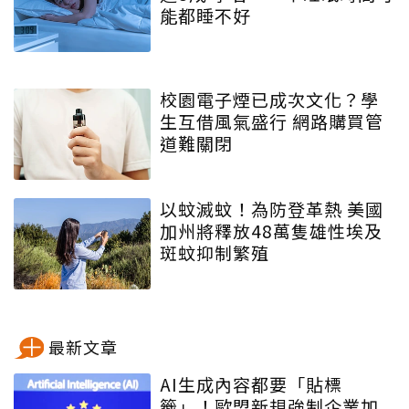
能都睡不好
校園電子煙已成次文化？學
生互借風氣盛行 網路購買管
道難關閉
以蚊滅蚊！為防登革熱 美國
加州將釋放48萬隻雄性埃及
斑蚊抑制繁殖
最新文章
AI生成內容都要「貼標
籤」！歐盟新規強制企業加