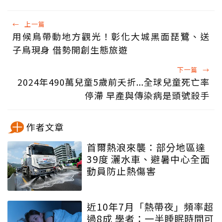
←
上一篇
用候鳥帶動地方觀光！彰化大城黑面琵鷺、送
子鳥現身 借勢開創生態旅遊
下一篇
→
2024年490萬兒童5歲前夭折...全球兒童死亡率
停滯 早產與傳染病是頭號殺手
作者文章
首爾熱浪來襲：部分地區達
39度 灑水車、避暑中心全面
動員防止熱傷害
近10年7月「熱帶夜」頻率超
過8成 學者：一半睡眠時間可