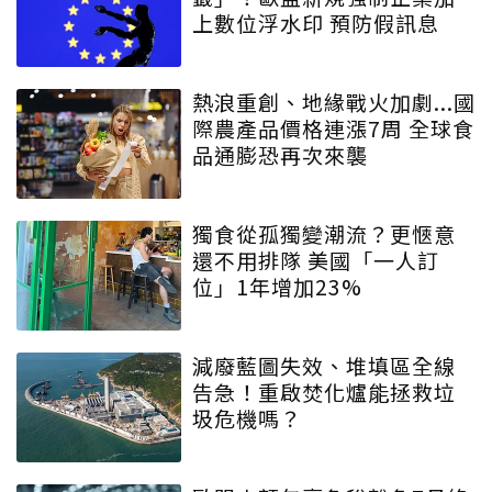
上數位浮水印 預防假訊息
熱浪重創、地緣戰火加劇...國
際農產品價格連漲7周 全球食
品通膨恐再次來襲
獨食從孤獨變潮流？更愜意
還不用排隊 美國「一人訂
位」1年增加23%
減廢藍圖失效、堆填區全線
告急！重啟焚化爐能拯救垃
圾危機嗎？