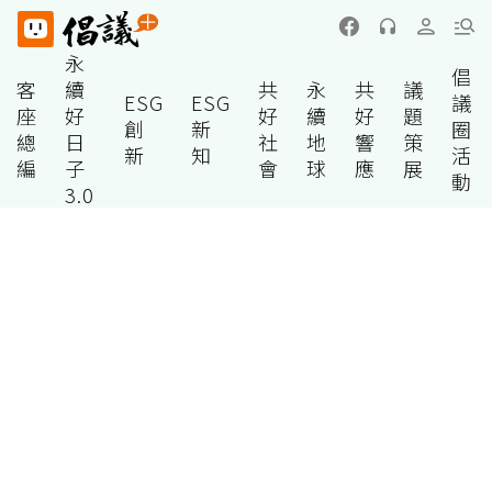
永
倡
客
續
共
永
共
議
ESG
ESG
議
座
好
好
續
好
題
創
新
圈
總
日
社
地
響
策
新
知
活
編
子
會
球
應
展
動
3.0