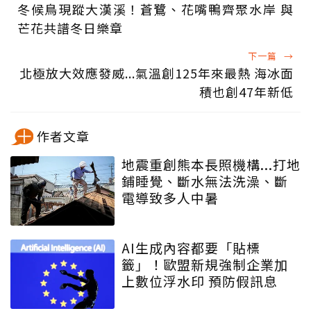
冬候鳥現蹤大漢溪！蒼鷺、花嘴鴨齊聚水岸 與
芒花共譜冬日樂章
下一篇
→
北極放大效應發威...氣溫創125年來最熱 海冰面
積也創47年新低
作者文章
地震重創熊本長照機構...打地
鋪睡覺、斷水無法洗澡、斷
電導致多人中暑
AI生成內容都要「貼標
籤」！歐盟新規強制企業加
上數位浮水印 預防假訊息