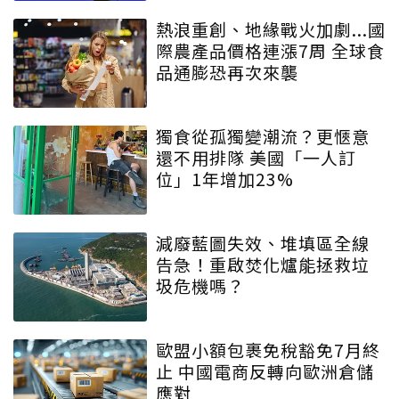
熱浪重創、地緣戰火加劇...國
際農產品價格連漲7周 全球食
品通膨恐再次來襲
獨食從孤獨變潮流？更愜意
還不用排隊 美國「一人訂
位」1年增加23%
減廢藍圖失效、堆填區全線
告急！重啟焚化爐能拯救垃
圾危機嗎？
歐盟小額包裹免稅豁免7月終
止 中國電商反轉向歐洲倉儲
應對