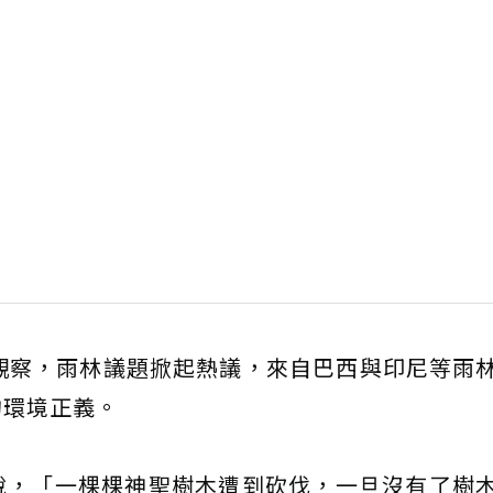
觀察，雨林議題掀起熱議，來自巴西與印尼等雨
的環境正義。
說，「一棵棵神聖樹木遭到砍伐，一旦沒有了樹