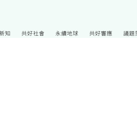
G新知
共好社會
永續地球
共好響應
議題