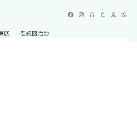
策展
倡議圈活動