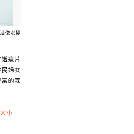
／潘俊宏攝
守護這片
住民
婦女
豐富的森
土大小