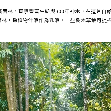
雨林，直擊豐富生態與300年神木，在這片自
雨林，採植物汁液作為乳液，一些樹木草葉可提