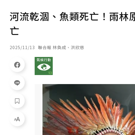
河流乾涸、魚類死亡！雨林
亡
2025/11/13
聯合報 林奐成、洪欣慈