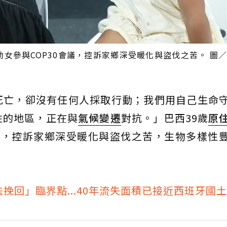
幼女參與COP30會議，控訴家鄉深受暖化與盜伐之苦。 圖
死亡，卻沒有任何人採取行動；我們用自己生命
性的地區，正在與
氣候變遷
對抗。」巴西39歲
原
會，控訴家鄉深受暖化與盜伐之苦，生物多樣性
挽回」臨界點...40年流失面積已接近西班牙國