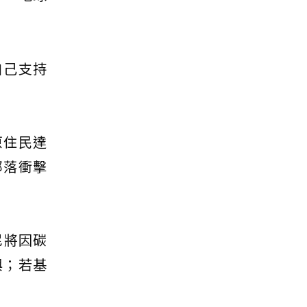
自己支持
原住民達
部落衝擊
尼將因碳
與；若基