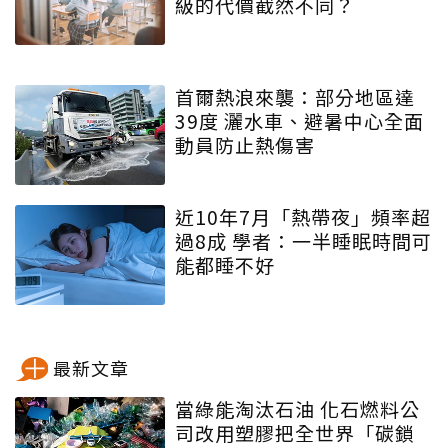
級的代價截然不同？
首爾熱浪來襲：部分地區達
39度 灑水車、避暑中心全面
動員防止熱傷害
近10年7月「熱帶夜」頻率超
過8成 學者：一半睡眠時間可
能都睡不好
最新文章
當綠能淘汰石油 化石燃料公
司改用塑膠把全世界「碳鎖