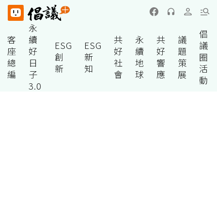
永
倡
客
續
共
永
共
議
ESG
ESG
議
座
好
好
續
好
題
創
新
圈
總
日
社
地
響
策
新
知
活
編
子
會
球
應
展
動
3.0