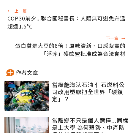
←
上一篇
COP30前夕...聯合國秘書長：人類無可避免升溫
超過1.5°C
下一篇
→
蛋白質是大豆的6倍！風味清新、口感紮實的
「浮萍」獲歐盟批准成為合法食材
作者文章
當綠能淘汰石油 化石燃料公
司改用塑膠把全世界「碳鎖
定」？
當離鄉不只是個人選擇...同樣
是上大學 為何弱勢、中產階