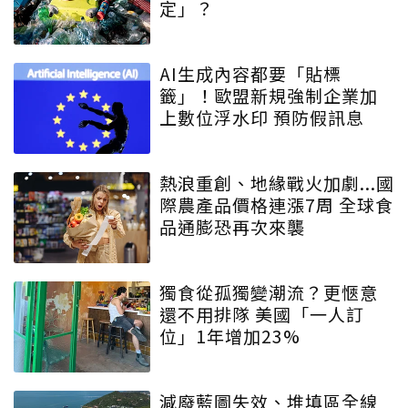
定」？
AI生成內容都要「貼標
籤」！歐盟新規強制企業加
上數位浮水印 預防假訊息
熱浪重創、地緣戰火加劇...國
際農產品價格連漲7周 全球食
品通膨恐再次來襲
獨食從孤獨變潮流？更愜意
還不用排隊 美國「一人訂
位」1年增加23%
減廢藍圖失效、堆填區全線