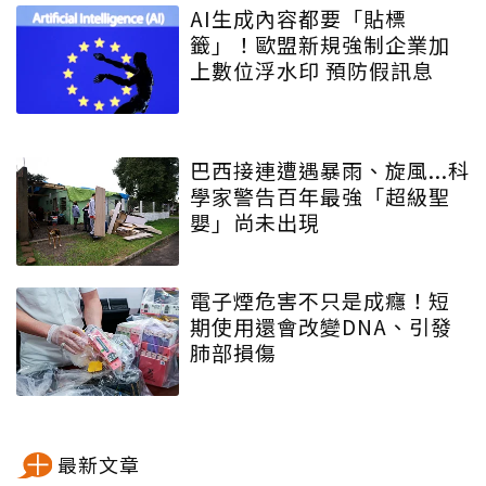
AI生成內容都要「貼標
籤」！歐盟新規強制企業加
上數位浮水印 預防假訊息
巴西接連遭遇暴雨、旋風...科
學家警告百年最強「超級聖
嬰」尚未出現
電子煙危害不只是成癮！短
期使用還會改變DNA、引發
肺部損傷
最新文章