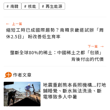
南韓
核能
再生能源
←
上一篇
縮短工時已成國際趨勢？南韓京畿道試辦「周
休2.5日」 盼改善低生育率
下一篇
→
壟斷全球80%的稀土：中國稀土之都「包頭」
背後付出的代價
作者文章
地震重創熊本長照機構...打地
鋪睡覺、斷水無法洗澡、斷
電導致多人中暑