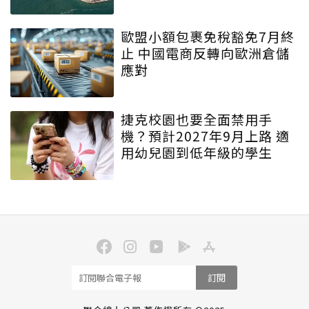
歐盟小額包裹免稅豁免7月終
止 中國電商反轉向歐洲倉儲
應對
捷克校園也要全面禁用手
機？預計2027年9月上路 適
用幼兒園到低年級的學生
訂閱