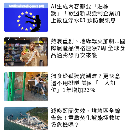
AI生成內容都要「貼標
籤」！歐盟新規強制企業加
上數位浮水印 預防假訊息
熱浪重創、地緣戰火加劇...國
際農產品價格連漲7周 全球食
品通膨恐再次來襲
獨食從孤獨變潮流？更愜意
還不用排隊 美國「一人訂
位」1年增加23%
減廢藍圖失效、堆填區全線
告急！重啟焚化爐能拯救垃
圾危機嗎？