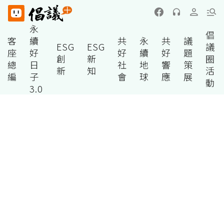
永
倡
客
續
共
永
共
議
ESG
ESG
議
座
好
好
續
好
題
創
新
圈
總
日
社
地
響
策
新
知
活
編
子
會
球
應
展
動
3.0