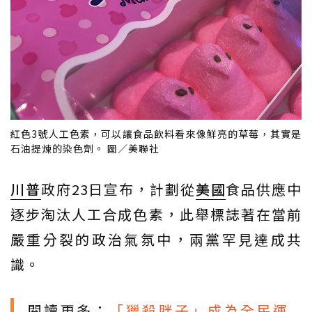
紅色3號人工色素，可以讓食品飲料看來像鮮亮的草莓，其實是
石油提煉的染色劑。 圖／美聯社
川普
政府23日宣布，計劃從
美國
食品供應中
逐步淘汰人工合成色素，此舉標誌著在當前
嚴重分裂的政治氣氛中，兩黨罕見達成共
識。
閱讀更多：
「獵殺胖子」成為全民運