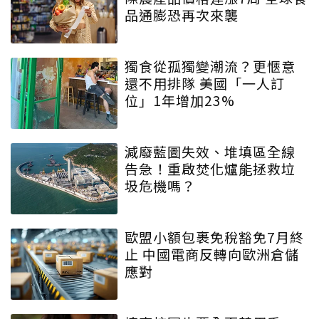
品通膨恐再次來襲
獨食從孤獨變潮流？更愜意
還不用排隊 美國「一人訂
位」1年增加23%
減廢藍圖失效、堆填區全線
告急！重啟焚化爐能拯救垃
圾危機嗎？
歐盟小額包裹免稅豁免7月終
止 中國電商反轉向歐洲倉儲
應對