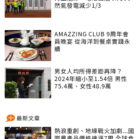
然氣發電減少1/3
AMAZZING CLUB 9周年會
員晚宴 從海洋到餐桌實踐永
續
男女人均所得差距再降？
2024年縮小至1.54倍 男性
75.4萬、女性48.9萬
最新文章
熱浪重創、地緣戰火加劇...國
際農產品價格連漲7周 全球食