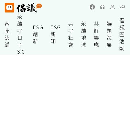
永
倡
客
續
共
永
共
議
ESG
ESG
議
座
好
好
續
好
題
創
新
圈
總
日
社
地
響
策
新
知
活
編
子
會
球
應
展
動
3.0