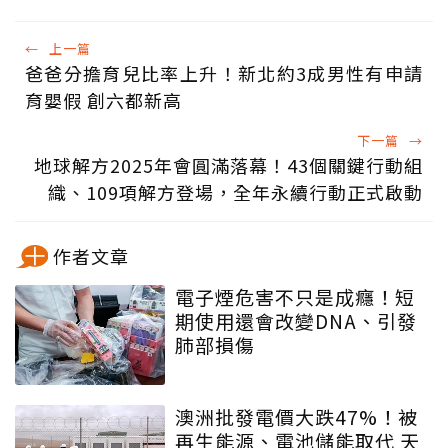
←
上一篇
爸爸分擔育兒比率上升！新北約3成男性有申請
育嬰假 創六都新高
下一篇
→
地球解方2025年會圓滿落幕！43個關鍵行動組
織、109項解方登場，全年永續行動正式啟動
作者文章
電子煙危害不只是成癮！短
期使用還會改變DNA、引發
肺部損傷
澳洲批發電價大跌47%！被
再生能源、電池儲能取代 天