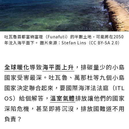
吐瓦魯首都富納富堤（Funafuti）的半數土地，可能將在2050
年沈入海平面下。 圖片來源：Stefan Lins（CC BY-SA 2.0）
全球暖化
導致
海平面上升
，排碳量少的小島
國家受害最深。吐瓦魯、萬那杜等九個小島
國家決定聯合起來，要國際海洋法法庭（ITL
OS）給個解答，
溫室氣體
排放讓他們的國家
深陷危機，甚至即將沉沒，排放國難道不用
負責？