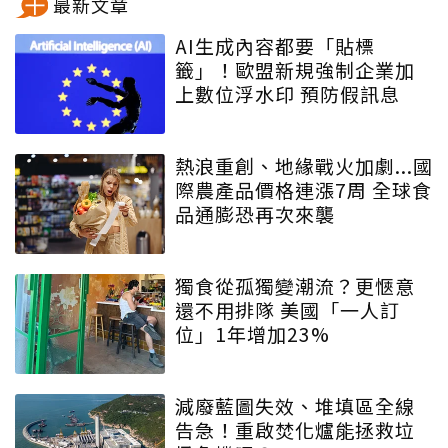
最新文章
AI生成內容都要「貼標
籤」！歐盟新規強制企業加
上數位浮水印 預防假訊息
熱浪重創、地緣戰火加劇...國
際農產品價格連漲7周 全球食
品通膨恐再次來襲
獨食從孤獨變潮流？更愜意
還不用排隊 美國「一人訂
位」1年增加23%
減廢藍圖失效、堆填區全線
告急！重啟焚化爐能拯救垃