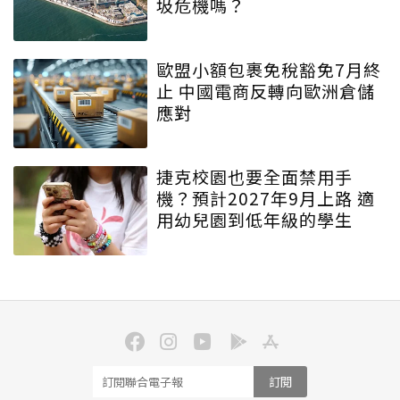
圾危機嗎？
歐盟小額包裹免稅豁免7月終
止 中國電商反轉向歐洲倉儲
應對
捷克校園也要全面禁用手
機？預計2027年9月上路 適
用幼兒園到低年級的學生
訂閱