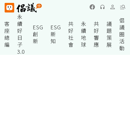
永
倡
客
續
共
永
共
議
ESG
ESG
議
座
好
好
續
好
題
創
新
圈
總
日
社
地
響
策
新
知
活
編
子
會
球
應
展
動
3.0