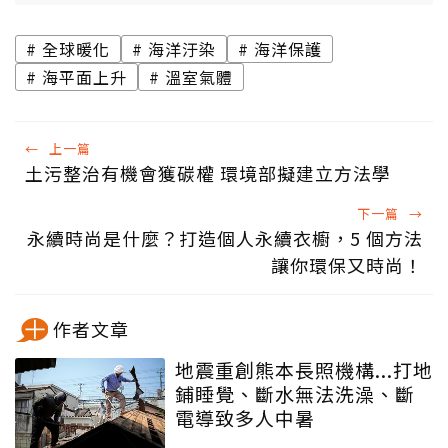
全球暖化
海洋汙染
海洋保護
海平面上升
溫室氣體
←
上一篇
土污整治有機會獲碳權 環境部擬建立方法學
下一篇
→
永續時尚是什麼？打造個人永續衣櫥，5 個方法
讓你環保又時尚！
作者文章
地震重創熊本長照機構...打地
鋪睡覺、斷水無法洗澡、斷
電導致多人中暑