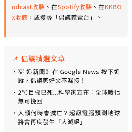
odcast收聽
、在
Spotify收聽
、在
KKBO
X收聽
，或搜尋「倡議家電台」。
📌 倡議精選文章
💡 追新聞》在 Google News 按下追
蹤，倡議家好文不漏接！
2°C目標已死...科學家宣布：全球暖化
無可挽回
人類何時會滅亡？超級電腦預測地球
將會再度發生「大滅絕」