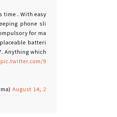
s time . With easy
keeping phone sli
ompulsory for ma
placeable batteri
7. Anything which
.
pic.twitter.com/9
rma)
August 14, 2