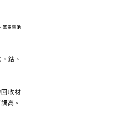
板、筆電電池
成。鈷、
的回收材
再調高。