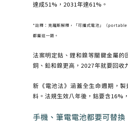
達成51%，2031年達61%。
*註釋：克羅斯解釋，「可攜式電池」（portabl
都屬這一類。
法案明定鈷、鋰和鎳等關鍵金屬的回
銅、鉛和鎳更高，2027年就要回收
新《電池法》涵蓋全生命週期，製
料。法規生效八年後，鈷要含16%，
手機、筆電電池都要可替換