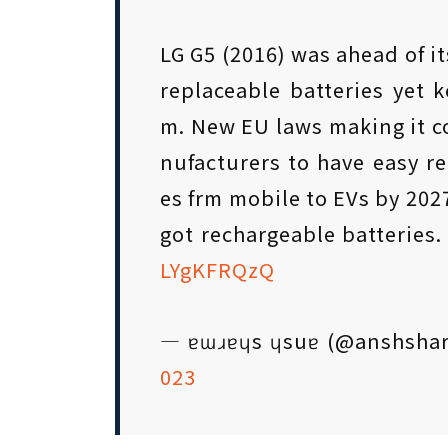
LG G5 (2016) was ahead of it
replaceable batteries yet 
m. New EU laws making it c
nufacturers to have easy re
es frm mobile to EVs by 202
got rechargeable batteries
LYgKFRQzQ
— ɐɯɹɐɥs ɥsuɐ (@anshsha
023