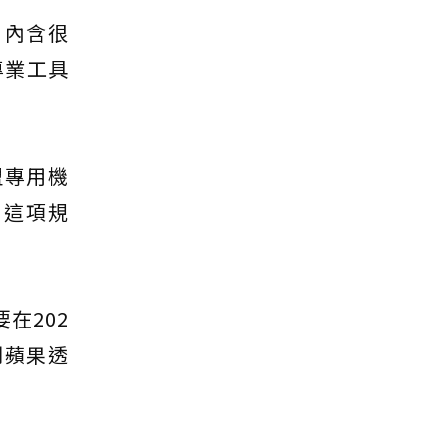
，內含很
專業工具
盟專用機
。這項規
在202
到蘋果透