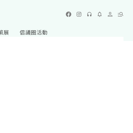
策展
倡議圈活動