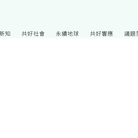
G新知
共好社會
永續地球
共好響應
議題