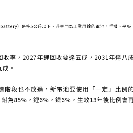
e battery）是指5公斤以下、非專門為工業用途的電池。手機、平
收率，2027年鋰回收要達五成，2031年達八
九成。
造階段也不放過，新電池要使用「一定」比例
鉛為85%，鋰6%，鎳6%，生效13年後比例會