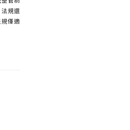
個完整管制
。法規還
法規僅適