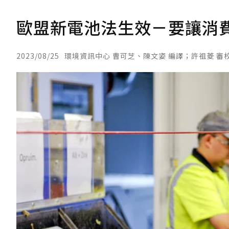
歐盟新電池法生效－要讓消費
2023/08/25
環境資訊中心 曹可芝、陳文姿 編譯；許祖菱 審