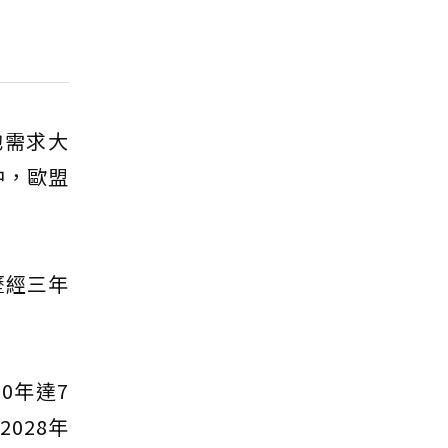
池需求大
中，歐盟
歷經三年
0年達7
2028年