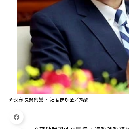
外交部長吳釗燮。 記者侯永全／攝影