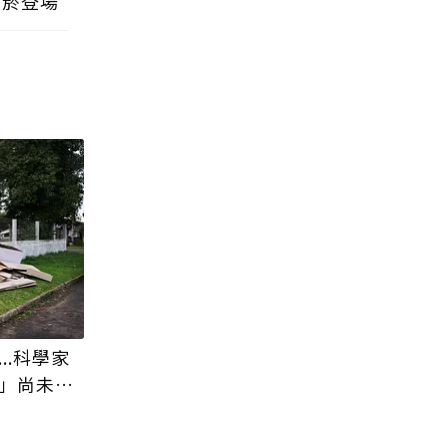
松菸登場
..科學家
」尚未出