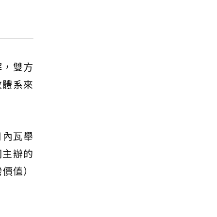
解，雙方
政體系來
日內瓦舉
同主辦的
灣價值）