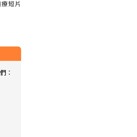
醫療短片
們
：