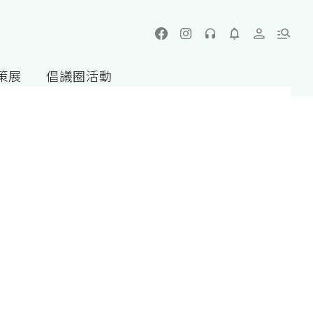
策展
倡議圈活動