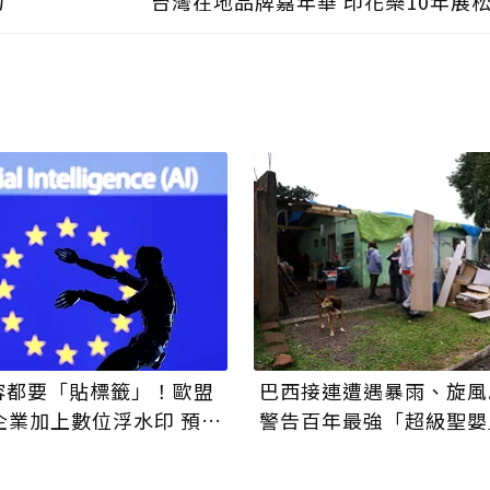
力
台灣在地品牌嘉年華 印花樂10年展
內容都要「貼標籤」！歐盟
巴西接連遭遇暴雨、旋風.
企業加上數位浮水印 預防
警告百年最強「超級聖嬰
現