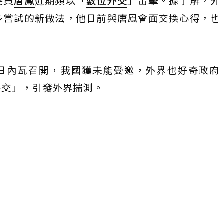
委員
唐鳳
近期頻以「
數位外交
」出擊。據了解，
多嘗試的新做法，他日前與唐鳳會面交換心得，
在日內瓦召開，我國獲未能受邀，外界也好奇政
外交」，引發外界揣測。