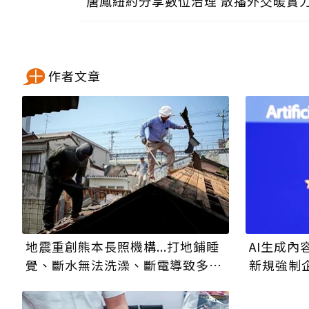
唐鳳紐約分享數位治理 散播外交暖實
作者文章
地震重創熊本長照機構...打地鋪睡
AI生成
覺、斷水無法洗澡、斷電導致多人
新規強制
中暑
假訊息