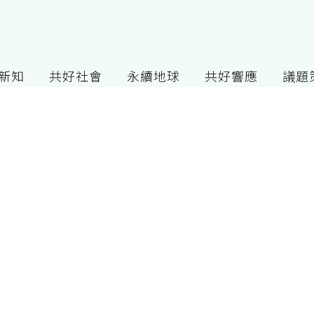
G新知
共好社會
永續地球
共好響應
議題