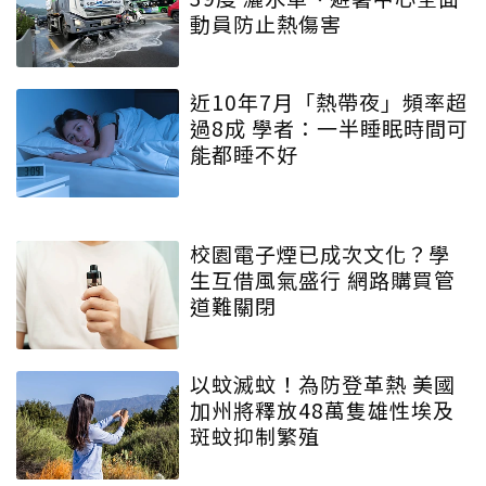
動員防止熱傷害
近10年7月「熱帶夜」頻率超
過8成 學者：一半睡眠時間可
能都睡不好
校園電子煙已成次文化？學
生互借風氣盛行 網路購買管
道難關閉
以蚊滅蚊！為防登革熱 美國
加州將釋放48萬隻雄性埃及
斑蚊抑制繁殖