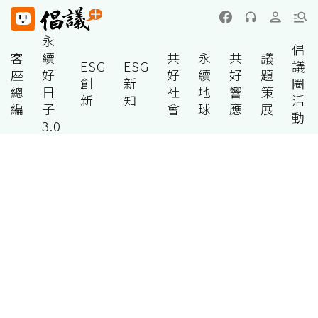
永
倡
客
續
共
永
共
議
ESG
ESG
議
座
好
好
續
好
題
創
新
圈
總
日
社
地
響
策
新
知
活
編
子
會
球
應
展
動
3.0