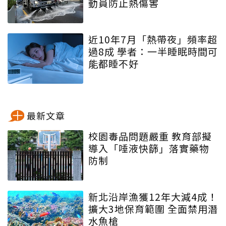
動員防止熱傷害
近10年7月「熱帶夜」頻率超
過8成 學者：一半睡眠時間可
能都睡不好
最新文章
校園毒品問題嚴重 教育部擬
導入「唾液快篩」落實藥物
防制
新北沿岸漁獲12年大減4成！
擴大3地保育範圍 全面禁用潛
水魚槍