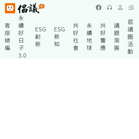
永
倡
客
續
共
永
共
議
ESG
ESG
議
座
好
好
續
好
題
創
新
圈
總
日
社
地
響
策
新
知
活
編
子
會
球
應
展
動
3.0