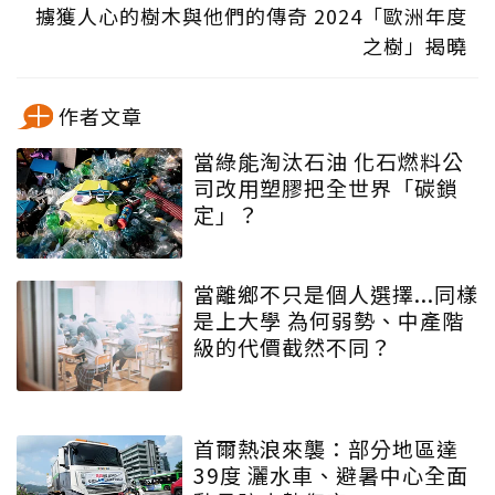
擄獲人心的樹木與他們的傳奇 2024「歐洲年度
之樹」揭曉
作者文章
當綠能淘汰石油 化石燃料公
司改用塑膠把全世界「碳鎖
定」？
當離鄉不只是個人選擇...同樣
是上大學 為何弱勢、中產階
級的代價截然不同？
首爾熱浪來襲：部分地區達
39度 灑水車、避暑中心全面