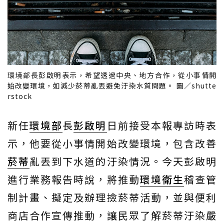
環境部長彭啟明表示，希望透過中央、地方合作，從小事情開
始改變環境，如減少菸蒂亂丟避免汙染水質問題。 圖／shutte
rstock
新任
環境部
長
彭啟明
日前接受本報專訪時表
示，他要從小事情開始改變環境，包含改善
菸蒂
亂丟到下水道的汙染情況。今天彭啟明
進行業務報告時說，將推動
環境衛生
稽查管
制計畫、擬定及辦理撿菸蒂活動，並與便利
商店合作宣傳推動，讓民眾了解菸蒂汙染嚴