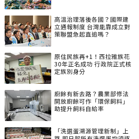
高溫治理落後各國？國際建
立通報制度 台灣能靠成立對
策聯盟急起直追嗎？
原住民族再+1！西拉雅族花
30年正名成功 行政院正式核
定族別身分
廚餘有新去路？農業部修法
開放廚餘可作「環保飼料」
助提升飼料自給率
「洗選蛋溯源管理新制」上
路 即日起所有洗選蛋均須逐