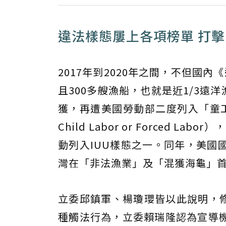
違法樣態屢上各項榜單 打擊
2017年到2020年之間，不但國內
且300多艘漁船，也就是近1/3遠
獲，再遭美國勞動部二度列入「童工及強迫勞
Child Labor or Force
動列入IUU樣態之一。同年，美國
灣在「非法漁業」及「混獲海龜」
立委邱鎮軍、楊瓊瓔皆以此說明，修
種觸法行為，立委賴瑞隆認為宣導