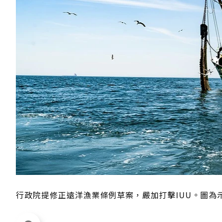
行政院提修正遠洋漁業條例草案，嚴加打擊IUU。圖為示意照