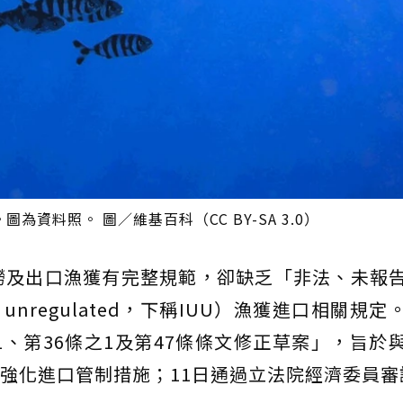
資料照。 圖／維基百科（CC BY-SA 3.0）
撈及出口漁獲有完整規範，卻缺乏「非法、未報
ted, unregulated，下稱IUU）漁獲進口相關規
1、第36條之1及第47條條文修正草案」，旨於
，強化進口管制措施；11日通過立法院經濟委員審