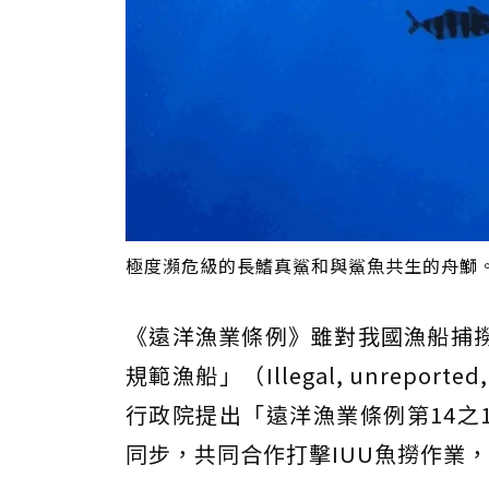
極度瀕危級的長鰭真鯊和與鯊魚共生的舟鰤。圖為
《遠洋漁業條例》雖對我國漁船捕
規範漁船」（Illegal, unrepor
行政院提出「遠洋漁業條例第14之
同步，共同合作打擊IUU魚撈作業