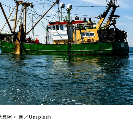
。 圖／Unsplash