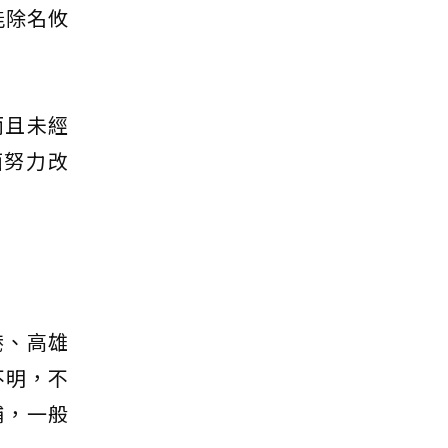
能除名攸
而且未經
面努力改
港、高雄
不明，不
捕，一般