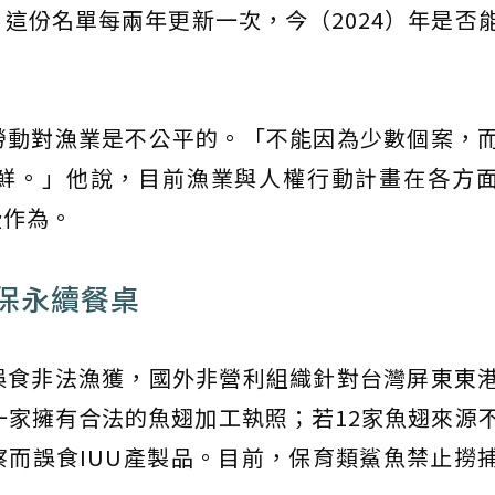
這份名單每兩年更新一次，今（2024）年是否
勞動對漁業是不公平的。「不能因為少數個案，
鮮。」他說，目前漁業與人權行動計畫在各方
些作為。
確保永續餐桌
誤食非法漁獲，國外非營利組織針對台灣屏東東
一家擁有合法的魚翅加工執照；若12家魚翅來源
而誤食IUU產製品。目前，保育類鯊魚禁止撈