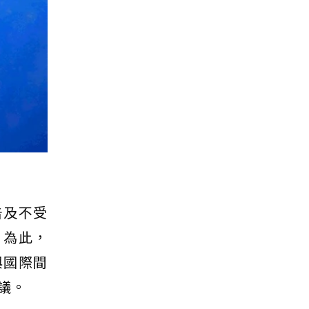
告及不受
定。為此，
與國際間
議。