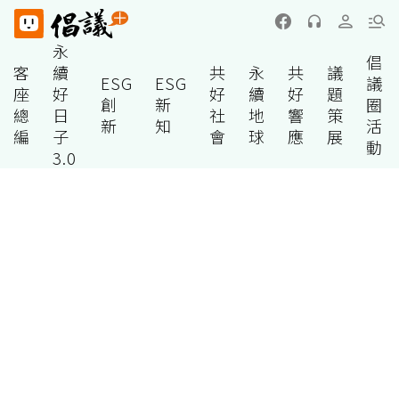
永
倡
客
續
共
永
共
議
ESG
ESG
議
座
好
好
續
好
題
創
新
圈
總
日
社
地
響
策
新
知
活
編
子
會
球
應
展
動
3.0