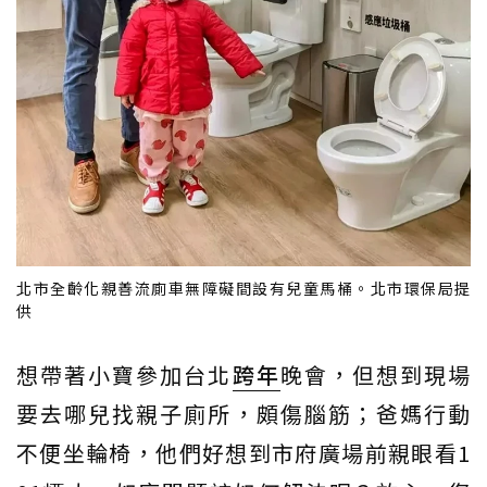
北市全齡化親善流廁車無障礙間設有兒童馬桶。北市環保局提
供
想帶著小寶參加台北
跨年
晚會，但想到現場
要去哪兒找親子廁所，頗傷腦筋；爸媽行動
不便坐輪椅，他們好想到市府廣場前親眼看1