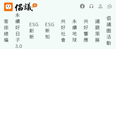
永
倡
客
續
共
永
共
議
ESG
ESG
議
座
好
好
續
好
題
創
新
圈
總
日
社
地
響
策
新
知
活
編
子
會
球
應
展
動
3.0