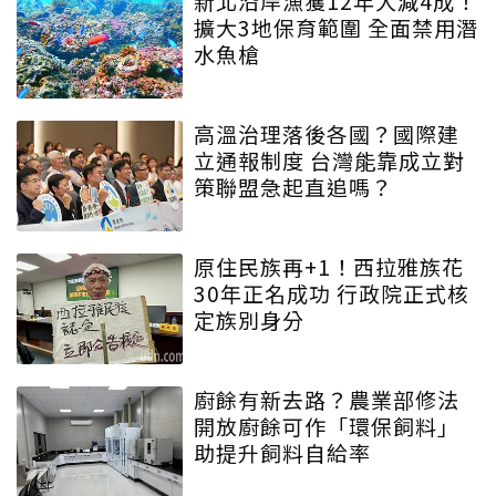
新北沿岸漁獲12年大減4成！
擴大3地保育範圍 全面禁用潛
水魚槍
高溫治理落後各國？國際建
立通報制度 台灣能靠成立對
策聯盟急起直追嗎？
原住民族再+1！西拉雅族花
30年正名成功 行政院正式核
定族別身分
廚餘有新去路？農業部修法
開放廚餘可作「環保飼料」
助提升飼料自給率