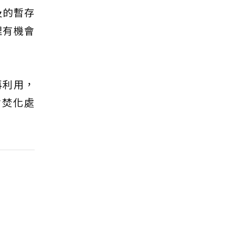
及的暫存
理有機會
再利用，
會焚化處