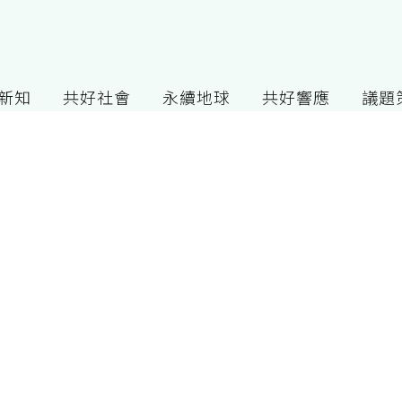
G新知
共好社會
永續地球
共好響應
議題