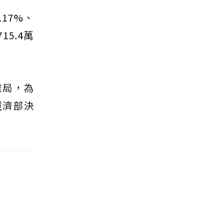
17%、
15.4萬
。
業局，為
經濟部決