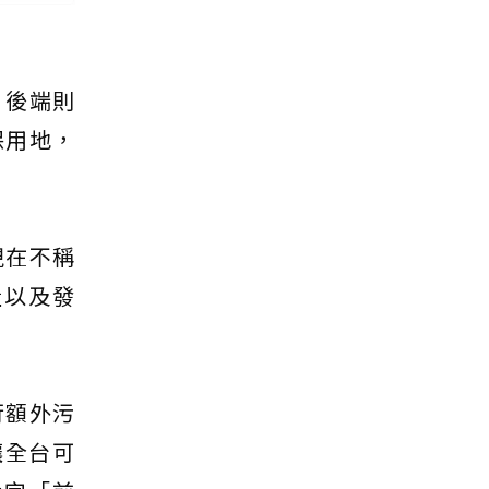
，後端則
保用地，
現在不稱
量以及發
行額外污
讓全台可