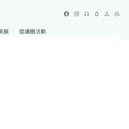
策展
倡議圈活動