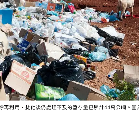
扣除再利用、焚化後仍處理不及的暫存量已累計44萬公噸。圖