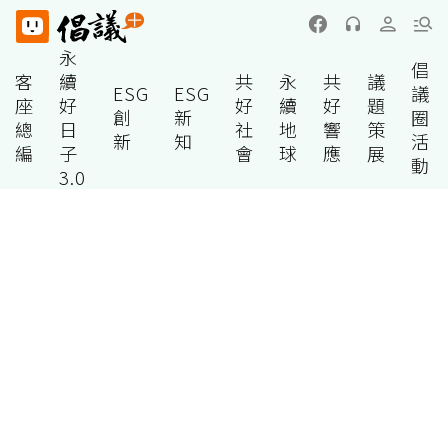
永
倡
客
續
共
永
共
議
ESG
ESG
議
座
好
好
續
好
題
創
新
圈
總
日
社
地
響
策
新
知
活
編
子
會
球
應
展
動
3.0