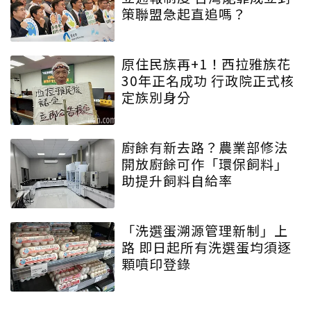
策聯盟急起直追嗎？
原住民族再+1！西拉雅族花
30年正名成功 行政院正式核
定族別身分
廚餘有新去路？農業部修法
開放廚餘可作「環保飼料」
助提升飼料自給率
「洗選蛋溯源管理新制」上
路 即日起所有洗選蛋均須逐
顆噴印登錄