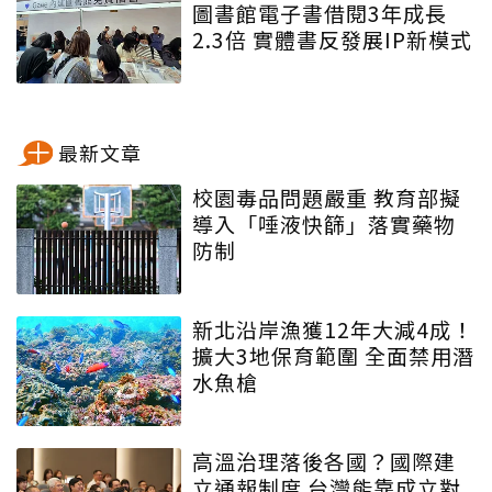
圖書館電子書借閱3年成長
2.3倍 實體書反發展IP新模式
最新文章
校園毒品問題嚴重 教育部擬
導入「唾液快篩」落實藥物
防制
新北沿岸漁獲12年大減4成！
擴大3地保育範圍 全面禁用潛
水魚槍
高溫治理落後各國？國際建
立通報制度 台灣能靠成立對