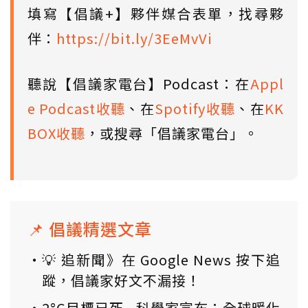
填寫【倡議+】夥伴媒合表單，找尋夥
伴：
https://bit.ly/3EeMvVi
聽說【倡議家電台】Podcast：在
Appl
e Podcast收聽
、在
Spotify收聽
、在
KK
BOX收聽
，或搜尋「倡議家電台」。
📌 倡議精選文章
💡 追新聞》在 Google News 按下追
蹤，倡議家好文不漏接！
2°C目標已死...科學家宣布：全球暖化