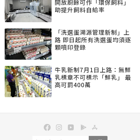
開放廚餘可作「環保飼料」
助提升飼料自給率
「洗選蛋溯源管理新制」上
路 即日起所有洗選蛋均須逐
顆噴印登錄
牛乳新制7月1日上路：無鮮
乳標章不可標示「鮮乳」 最
高可罰400萬