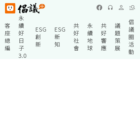
永
倡
客
續
共
永
共
議
ESG
ESG
議
座
好
好
續
好
題
創
新
圈
總
日
社
地
響
策
新
知
活
編
子
會
球
應
展
動
3.0