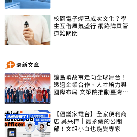
校園電子煙已成次文化？學
生互借風氣盛行 網路購買管
道難關閉
最新文章
讓島嶼故事走向全球舞台！
透過企業合作、人才培力與
國際布局 文策院推動臺灣文
化內容更遠航
【倡議家電台】全家便利商
店 吳采樺｜最永續的公關
部！文組小白也能變專家