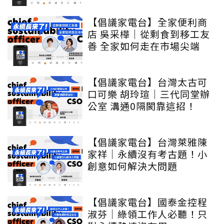
【倡議家電台】全家便利商
店 吳采樺｜從剩食到移工友
善 全家如何走在市場尖端
【倡議家電台】台灣太古可
口可樂 胡玲瑄｜三代同堂辦
公室 溝通0隔閡靠這招！
【倡議家電台】台灣萊雅陳
家祥｜永續沒有考古題！小
創意如何解決大問題
【倡議家電台】國泰金控程
淑芬｜綠領工作人必聽！只