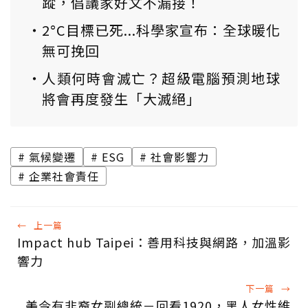
蹤，倡議家好文不漏接！
2°C目標已死...科學家宣布：全球暖化
無可挽回
人類何時會滅亡？超級電腦預測地球
將會再度發生「大滅絕」
氣候變遷
ESG
社會影響力
企業社會責任
←
上一篇
Impact hub Taipei：善用科技與網路，加溫影
響力
下一篇
→
美今有非裔女副總統－回看1920，黑人女性維