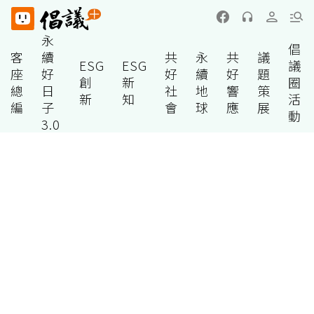
永
倡
客
續
共
永
共
議
ESG
ESG
議
座
好
好
續
好
題
創
新
圈
總
日
社
地
響
策
新
知
活
編
子
會
球
應
展
動
3.0