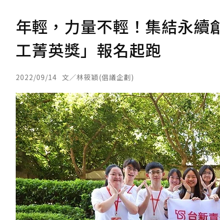
年輕，力量不輕！集結永續創
工菁英獎」報名起跑
2022/09/14
文／林筱穎(倡議企劃)