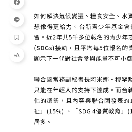
如何解決氣候變遷、糧食安全、水
想像得更給力。台新青少年基金會
習。近2年共5千多位報名的青少年
(
SDG
s)接軌，且平均每5位報名
顯示下一代對社會參與能量不可小
聯合國常務副秘書長阿米娜‧穆罕默德（
只能在
年輕人
的支持下達成。而台
化的趨勢，且內容與聯合國發表的17
祉」(15%) 、「SDG 4優質教育」
居多。