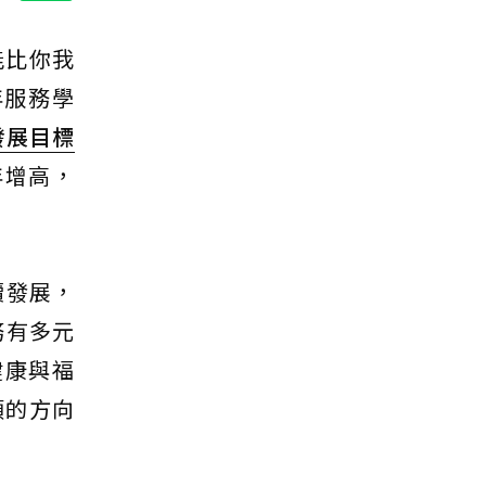
能比你我
年服務學
發展目標
年增高，
續發展，
務有多元
健康與福
大類的方向