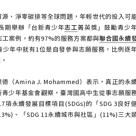
資源、淨零碳排等全球問題，年輕世代的投入可
長期舉辦「台新青少年
志工
菁英獎」鼓勵青少
志工案例，約有97%的服務方案都與
聯合國永續
的青少年中就有1位是自發參與志願服務，比例逐
覷。
Amina J. Mohammed）表示，真正的永
新青少年基金會觀察，臺灣國高中生從事志願服
項永續發展目標項目(SDGs)的「SDG 3良好
(13%)、「SDG 11永續城市與社區」(11%)三