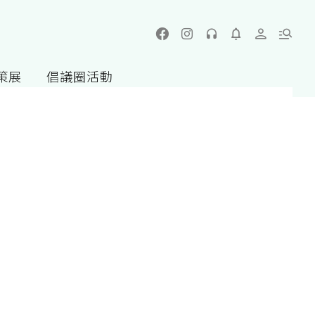
策展
倡議圈活動