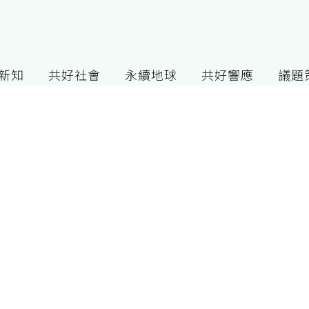
G新知
共好社會
永續地球
共好響應
議題