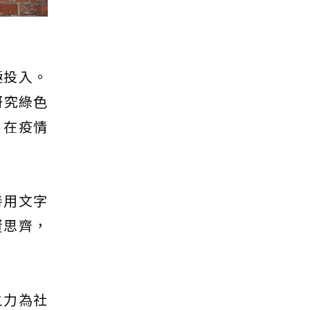
極投入。
研究綠色
；在疫情
善用文字
賢思齊，
之力為社