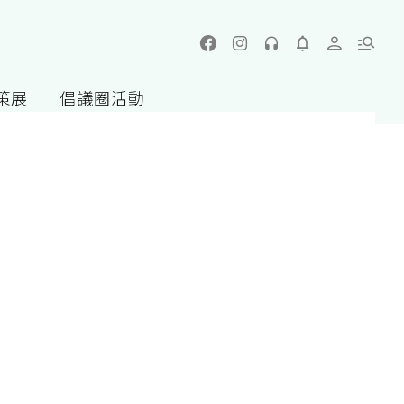
策展
倡議圈活動