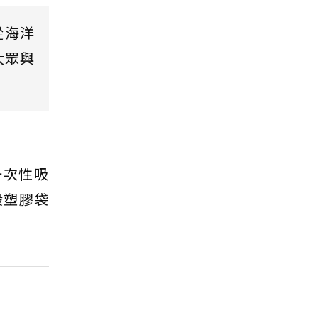
從海洋
大眾與
一次性吸
般塑膠袋