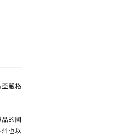
肯亞嚴格
製品的國
各州也以