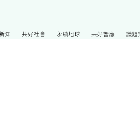
G新知
共好社會
永續地球
共好響應
議題