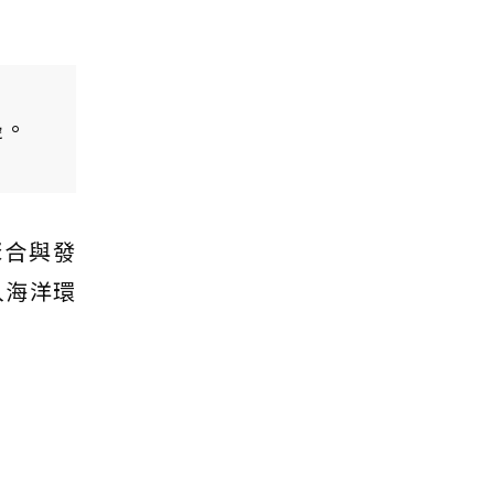
邊。
聚合與發
入海洋環