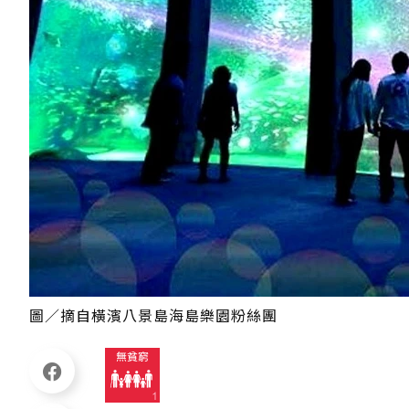
圖／摘自橫濱八景島海島樂園粉絲團