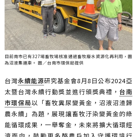
目前南市已有327場畜牧場核准通過畜牧廢水資源化再利用，圖
為沼液集運車。 圖／台南市環保局提供
台灣
永續能源
研究基金會8月8日公布2024亞
太暨台灣永續行動獎並進行頒獎典禮，
台南
市
環保局
以「畜牧糞尿變黃金，沼液沼渣歸
農永續」為題，展現讓畜牧汙染變黃金的綠
能循環成果，一舉奪金，未來將擴大循環經
濟面向，鼓勵更多酪農戶加入守護環境行