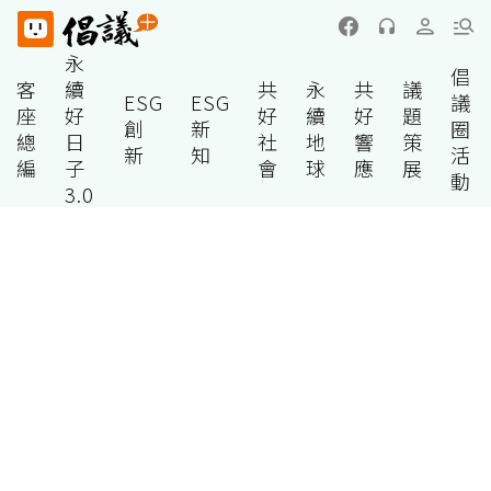
永
倡
客
續
共
永
共
議
ESG
ESG
議
座
好
好
續
好
題
創
新
圈
總
日
社
地
響
策
新
知
活
編
子
會
球
應
展
動
3.0