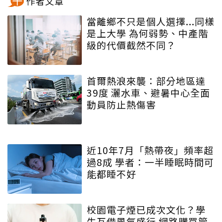
作者文章
當離鄉不只是個人選擇...同樣
是上大學 為何弱勢、中產階
級的代價截然不同？
首爾熱浪來襲：部分地區達
39度 灑水車、避暑中心全面
動員防止熱傷害
近10年7月「熱帶夜」頻率超
過8成 學者：一半睡眠時間可
能都睡不好
校園電子煙已成次文化？學
生互借風氣盛行 網路購買管