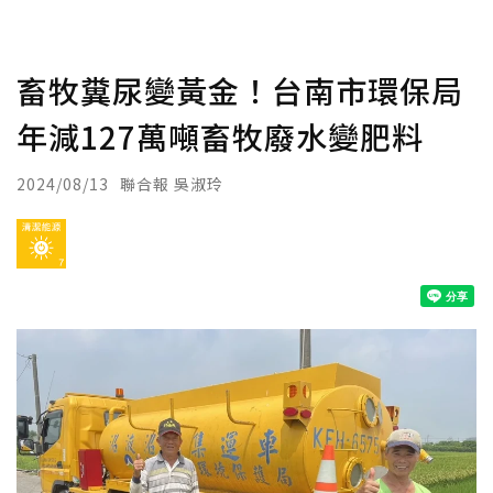
畜牧糞尿變黃金！台南市環保局
年減127萬噸畜牧廢水變肥料
2024/08/13
聯合報 吳淑玲