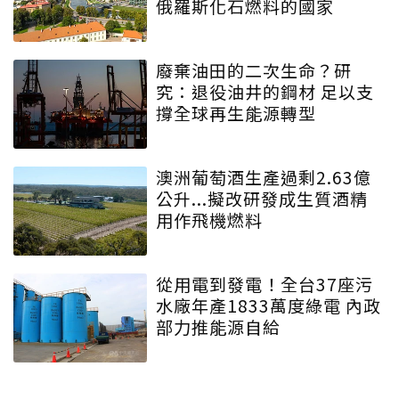
俄羅斯化石燃料的國家
廢棄油田的二次生命？研
究：退役油井的鋼材 足以支
撐全球再生能源轉型
澳洲葡萄酒生產過剩2.63億
公升...擬改研發成生質酒精
用作飛機燃料
從用電到發電！全台37座污
水廠年產1833萬度綠電 內政
部力推能源自給