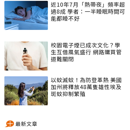
近10年7月「熱帶夜」頻率超
過8成 學者：一半睡眠時間可
能都睡不好
校園電子煙已成次文化？學
生互借風氣盛行 網路購買管
道難關閉
以蚊滅蚊！為防登革熱 美國
加州將釋放48萬隻雄性埃及
斑蚊抑制繁殖
最新文章