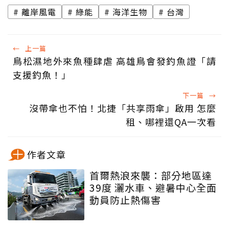
離岸風電
綠能
海洋生物
台灣
←
上一篇
鳥松濕地外來魚種肆虐 高雄鳥會發釣魚證「請
支援釣魚！」
下一篇
→
沒帶傘也不怕！北捷「共享雨傘」啟用 怎麼
租、哪裡還QA一次看
作者文章
首爾熱浪來襲：部分地區達
39度 灑水車、避暑中心全面
動員防止熱傷害