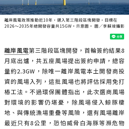
離岸風電政策推動近10年，邁入第三階段區塊開發，目標在
2026～2035年總開發容量共15GW。示意圖。 圖／李蘇竣攝影
離岸風電
第三階段區塊開發，首輪簽約結果8
月底出爐，共五座風場提出簽約申請，總容
量約2.3GW，除唯一離岸風電本土開發商投
資的風場入列，這批風場也將評估採用免打
樁工法。不過環保團體指出，此次選商風場
對環境的影響仍堪憂，除風場侵入鯨豚棲
地、與傳統漁場重疊等風險，還有風場離岸
最近只有8公里，恐怕威脅白海豚等瀕危物