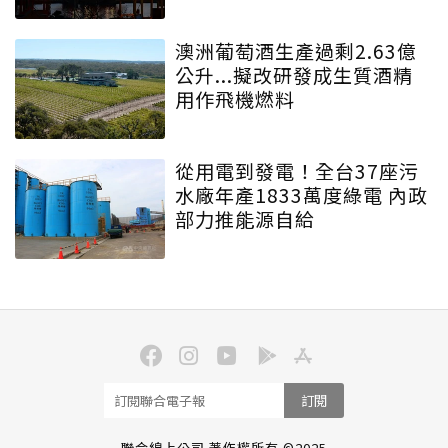
澳洲葡萄酒生產過剩2.63億
公升...擬改研發成生質酒精
用作飛機燃料
從用電到發電！全台37座污
水廠年產1833萬度綠電 內政
部力推能源自給
訂閱
聯合線上公司 著作權所有 ©2025