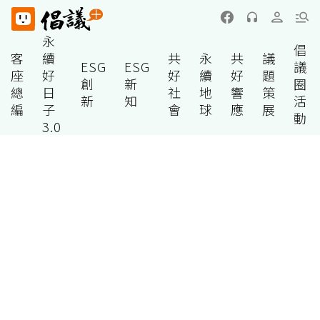
永
倡
客
續
共
永
共
議
ESG
ESG
議
座
好
好
續
好
題
創
新
圈
總
日
社
地
響
策
新
知
活
編
子
會
球
應
展
動
3.0