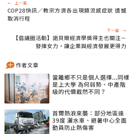
←
上一篇
COP28快訊／教宗方濟各出現類流感症狀 遺憾
取消行程
下一篇
→
【倡議圈活動】諾貝爾經濟學獎得主也關注－
發揮女力，讓企業與經濟發展更得力
作者文章
當離鄉不只是個人選擇...同樣
是上大學 為何弱勢、中產階
級的代價截然不同？
首爾熱浪來襲：部分地區達
39度 灑水車、避暑中心全面
動員防止熱傷害