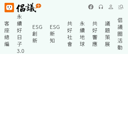
永
倡
客
續
共
永
共
議
ESG
ESG
議
座
好
好
續
好
題
創
新
圈
總
日
社
地
響
策
新
知
活
編
子
會
球
應
展
動
3.0