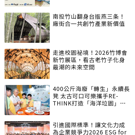
低碳遊程，向世界展現臺灣
綠色實力
南投竹山翻身台版燕三条！
廠街合一共創竹產業新價值
走進校園祕境！2026竹博會
新竹展區，看古老竹子化身
最潮的未來空間
400公斤海廢「轉生」永續長
凳 太古可口可樂攜手RE-
THINK打造「海洋垃園」特
展
引進國際標準！讓文化力成
為企業競爭力2026 ESG for