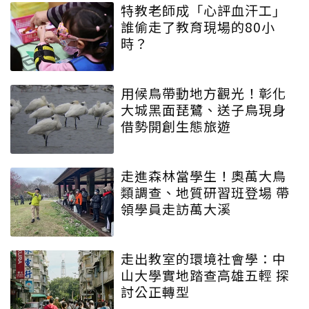
特教老師成「心評血汗工」
誰偷走了教育現場的80小
時？
用候鳥帶動地方觀光！彰化
大城黑面琵鷺、送子鳥現身
借勢開創生態旅遊
走進森林當學生！奧萬大鳥
類調查、地質研習班登場 帶
領學員走訪萬大溪
走出教室的環境社會學：中
山大學實地踏查高雄五輕 探
討公正轉型