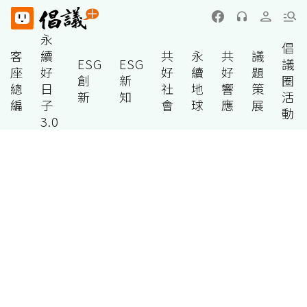
永
倡
客
續
共
永
共
議
ESG
ESG
議
座
好
好
續
好
題
創
新
圈
總
日
社
地
響
策
新
知
活
編
子
會
球
應
展
動
3.0