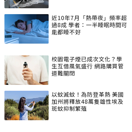
近10年7月「熱帶夜」頻率超
過8成 學者：一半睡眠時間可
能都睡不好
校園電子煙已成次文化？學
生互借風氣盛行 網路購買管
道難關閉
以蚊滅蚊！為防登革熱 美國
加州將釋放48萬隻雄性埃及
斑蚊抑制繁殖