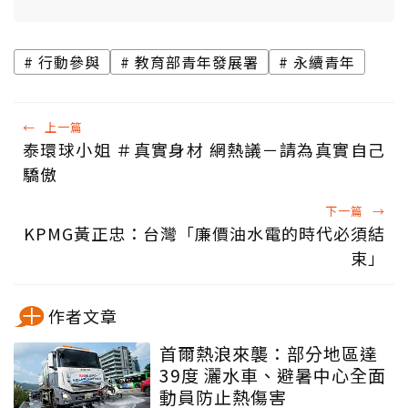
行動參與
教育部青年發展署
永續青年
←
上一篇
泰環球小姐 ＃真實身材 網熱議－請為真實自己
驕傲
下一篇
→
KPMG黃正忠：台灣「廉價油水電的時代必須結
束」
作者文章
首爾熱浪來襲：部分地區達
39度 灑水車、避暑中心全面
動員防止熱傷害