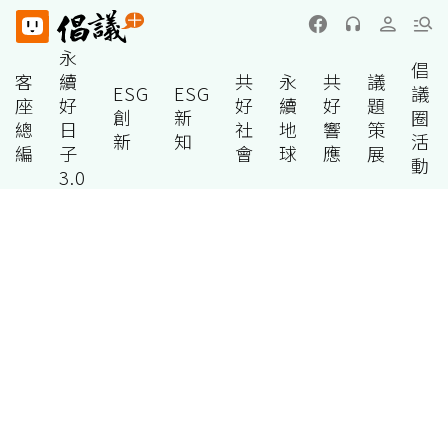
永
倡
客
續
共
永
共
議
ESG
ESG
議
座
好
好
續
好
題
創
新
圈
總
日
社
地
響
策
新
知
活
編
子
會
球
應
展
動
3.0