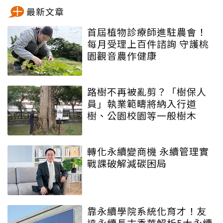
最新文章
首屆植物診療師進駐農會！
每月受理上百件諮詢 守護桃
園觀音農作健康
路樹不再被亂剪？「樹保人
員」執業範疇將納入行道
樹、公園校園等一般樹木
轉化永續變商機 永續管理實
戰課破解減碳困局
靠永續學院系統化育才！友
達永續長古秀華解析5大永續