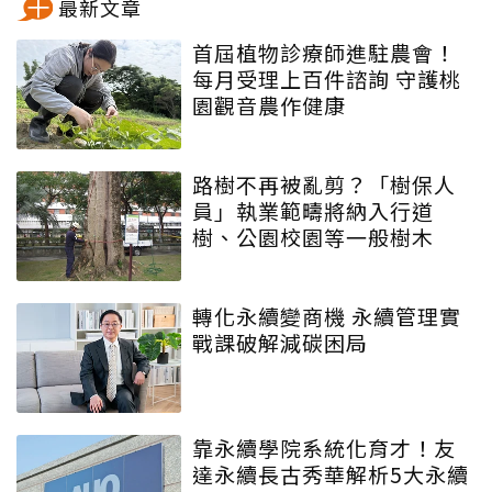
最新文章
首屆植物診療師進駐農會！
每月受理上百件諮詢 守護桃
園觀音農作健康
路樹不再被亂剪？「樹保人
員」執業範疇將納入行道
樹、公園校園等一般樹木
轉化永續變商機 永續管理實
戰課破解減碳困局
靠永續學院系統化育才！友
達永續長古秀華解析5大永續