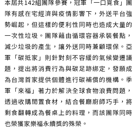
本屆共142組團隊參賽，冠軍「一口覓食」團
隊有感在宅經濟與疫情影響下，外送平台強
勢崛起，但這樣的便利性同時也造成大量的
一次性垃圾。團隊藉由循環容器承裝餐點，
減少垃圾的產生，讓外送同時兼顧環保。亞
軍「碳抵家」則針對刻不容緩的氣候變遷議
題，提出將消費行為與碳足跡綁定，發願成
為台灣首家提供個體進行碳補償的機構。季
軍「來福」著力於解決全球食物浪費問題，
透過收購閒置食材，結合餐廳廚師巧手，將
剩食翻轉成為餐桌上的料理，而該團隊同時
也榮獲家樂福永續獎的殊榮。