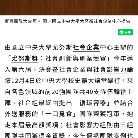
獲獎團隊大合照。 圖／國立中央大學尤努斯社會企業中心提供
由國立中央大學尤努斯
社會企業
中心主辦的
「
尤努斯獎
：社會創新與創業競賽」今年邁
入第六屆，決賽暨社會企業與
社會影響力
論
壇12月4日於中央大學校史館大講堂舉行，來
自各色領域的前20強團隊共40支隊伍輪番上
陣。社企組最終由提出「循環容器」並結合
外送服務的「
一口覓食
」團隊榮獲冠軍，抱
走本屆最高額獎項；社會影響力組則由三組
團隊共同獲得金質獎，今年優秀團隊案例也