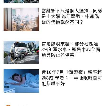
當離鄉不只是個人選擇...同樣
是上大學 為何弱勢、中產階
級的代價截然不同？
首爾熱浪來襲：部分地區達
39度 灑水車、避暑中心全面
動員防止熱傷害
近10年7月「熱帶夜」頻率超
過8成 學者：一半睡眠時間可
能都睡不好