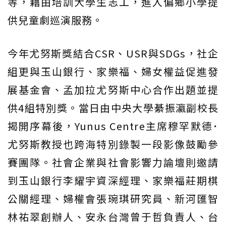
等，藉由培訓大學生志工，進入偏鄉小學提
供兒童劇巡演服務。
今年尤努斯獎結合CSR、USR與SDGs，社企
組更與玉山銀行、家樂福、婦女權益促進發
展基金會、孟加拉尤努斯中心合作出題並提
供4組特別獎。當日由中央大學綦振瀛副校長
揭開序幕後，Yunus Centre主席穆罕默德･
尤努斯教授也跨海特別錄製一段影像鼓勵參
賽團隊。社會企業與社會影響力論壇則邀請
到玉山銀行李耀宇資深經理、家樂福莊期棋
公關經理、婦權會張琬琪研究員、新河匯智
林祐翠創辦人、安永台灣曾于哲負責人、台