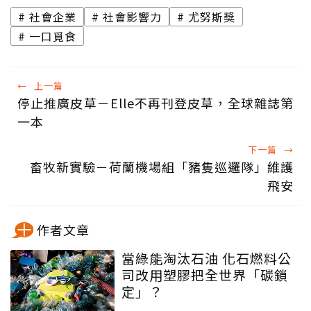
社會企業
社會影響力
尤努斯獎
一口覓食
←
上一篇
停止推廣皮草－Elle不再刊登皮草，全球雜誌第
一本
下一篇
→
畜牧新實驗－荷蘭機場組「豬隻巡邏隊」維護
飛安
作者文章
當綠能淘汰石油 化石燃料公
司改用塑膠把全世界「碳鎖
定」？