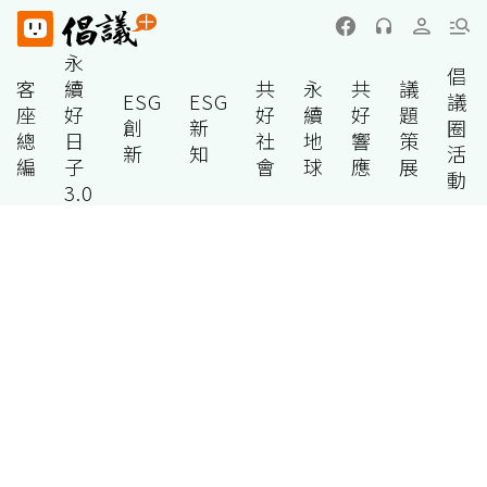
永
倡
客
續
共
永
共
議
ESG
ESG
議
座
好
好
續
好
題
創
新
圈
總
日
社
地
響
策
新
知
活
編
子
會
球
應
展
動
3.0