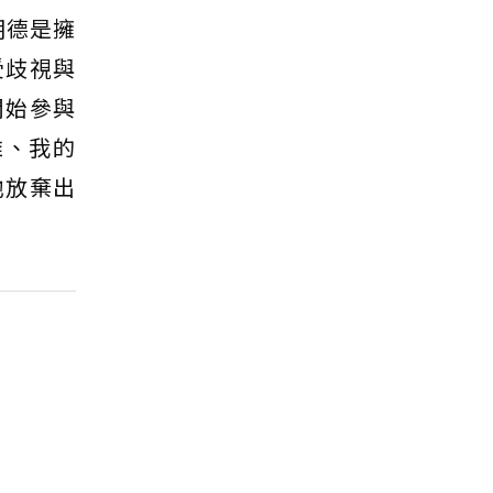
明德是擁
受歧視與
開始參與
誰、我的
他放棄出