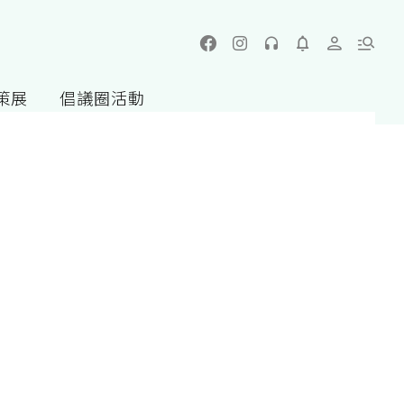
策展
倡議圈活動