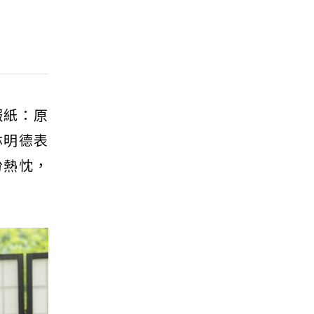
報紙：原
林明德表
份熱忱，