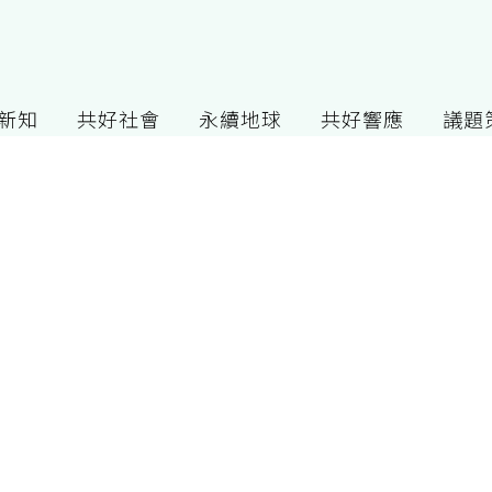
G新知
共好社會
永續地球
共好響應
議題