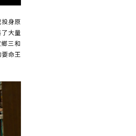
載投身原
集了大量
家鄉三和
的要命王