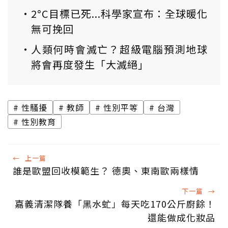
2°C目標已死...科學家宣布：全球暖化
無可挽回
人類何時會滅亡？超級電腦預測地球
將會再度發生「大滅絕」
性騷擾
教師
性別平等
台灣
性別教育
←
上一篇
誰是歐盟回收模範生？ 德奧、東南歐兩樣情
下一篇
→
嘉義清潔隊養「黑水虻」每天吃170公斤廚餘！
還能做成化妝品