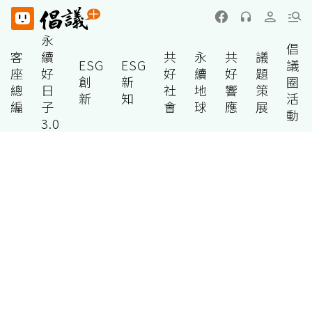
永
倡
客
續
共
永
共
議
ESG
ESG
議
座
好
好
續
好
題
創
新
圈
總
日
社
地
響
策
新
知
活
編
子
會
球
應
展
動
3.0