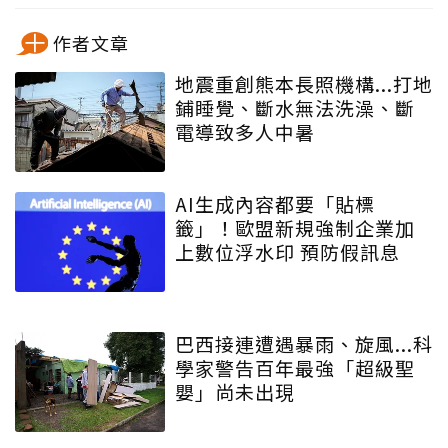
作者文章
地震重創熊本長照機構...打地
鋪睡覺、斷水無法洗澡、斷
電導致多人中暑
AI生成內容都要「貼標
籤」！歐盟新規強制企業加
上數位浮水印 預防假訊息
巴西接連遭遇暴雨、旋風...科
學家警告百年最強「超級聖
嬰」尚未出現