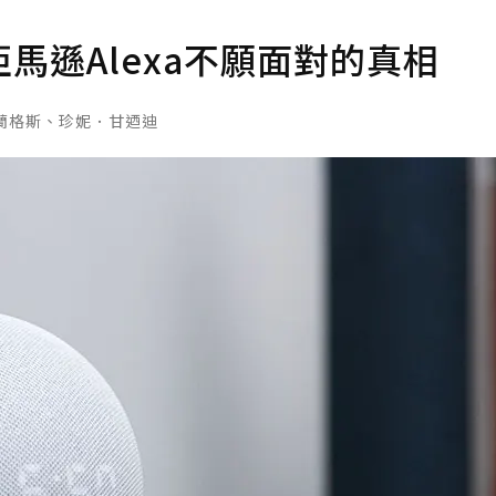
馬遜Alexa不願面對的真相
蘭格斯、珍妮．甘迺迪