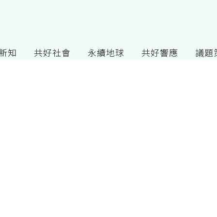
G新知
共好社會
永續地球
共好響應
議題