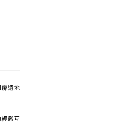
細靡遺地
的輕鬆互