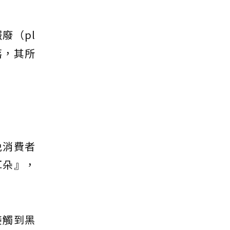
廢（pl
落，其所
免消費者
耳朵』，
接觸到黑