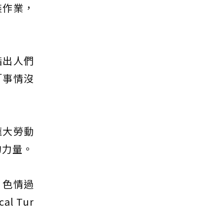
裝作業，
指出人們
「事情沒
龐大勞動
的力量。
、色情過
 Tur