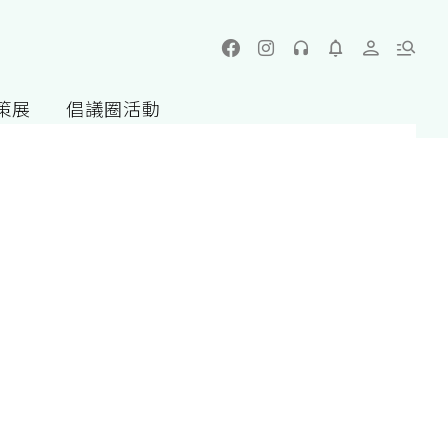
策展
倡議圈活動