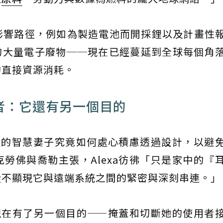
響路徑，例如為製造電池而開採鋰以及計畫性報
）各自帶來的大量電子廢物──現在已經蔓延到全球每個角
的直接資源消耗。
學者：它還有另一個目的
xa的智慧妻子究竟如何處心積慮透過設計，以避
勞佛與喬勒主張，Alexa彷彿「只是家中的『
從不顯現它與遠端系統之間的緊密與深刻串連。」
，現在有了另一個目的——掩蓋和切斷她的使用者