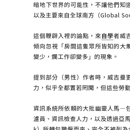
暗地下世界的可能性，不讓他們知
以及主要來自全球南方（Global 
這個鞭辟入裡的論點，來
自學
者威
傾向忽視「房間這隻眾所皆知的大
變少，爛工作卻變多」的現象。
提到部分（男性）作者時，威吉曼
力，似乎全都置若罔聞，但這些勞動
資訊系統所依賴的大批幽靈人馬—
濾員、資訊檢查人力，以及透過亞馬遜旗
k）所轉包聘僱而來、完全不被列為