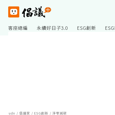
客座總編
永續好日子3.0
ESG創新
ES
udn
倡議家
ESG創新
淨零減碳