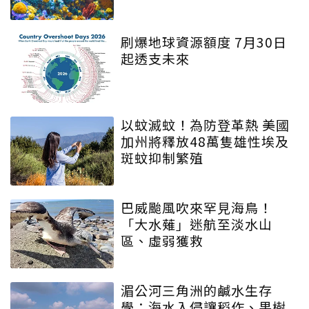
刷爆地球資源額度 7月30日
起透支未來
以蚊滅蚊！為防登革熱 美國
加州將釋放48萬隻雄性埃及
斑蚊抑制繁殖
巴威颱風吹來罕見海鳥！
「大水薙」迷航至淡水山
區、虛弱獲救
湄公河三角洲的鹹水生存
學：海水入侵讓稻作、果樹