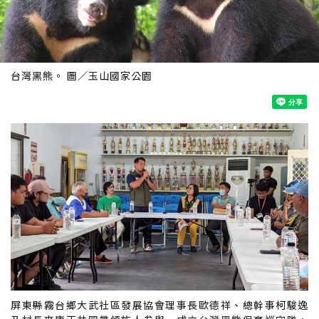
台灣黑熊。 圖／玉山國家公園
屏東縣霧台鄉大武社區發展協會理事長歐德祥、總幹事柯駿逸