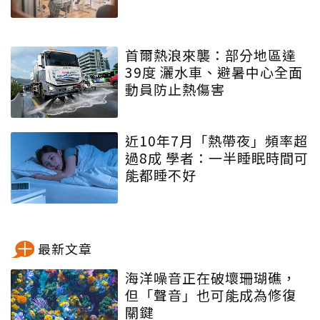
首爾熱浪來襲：部分地區達
39度 灑水車、避暑中心全面
動員防止熱傷害
近10年7月「熱帶夜」頻率超
過8成 學者：一半睡眠時間可
能都睡不好
最新文章
海洋噪音正在破壞珊瑚礁，
但「聲音」也可能成為修復
關鍵