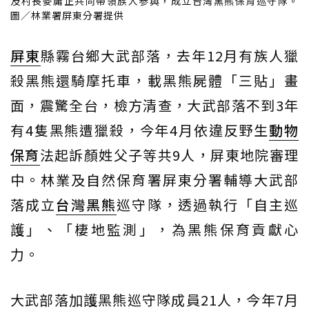
及村長麥庸正共同帶領族人参與，成立台灣黑熊保育巡守隊。
圖／林業署屏東分署提供
屏東
縣霧台鄉大武部落，去年12月有族人獵
殺黑熊還騎摩托車，載黑熊屍體「三貼」畫
面，震驚全台，檢方清查，大武部落不到3年
有4隻黑熊遭獵殺，今年4月依違反野生
動物
保育
法起訴顏姓父子等共9人，屏東地院審理
中。林業及自然保育署屏東分署輔導大武部
落成立
台灣黑熊
巡守隊，透過執行「自主巡
護」、「棲地監測」，為黑熊保育貢獻心
力。
大武部落加護黑熊巡守隊成員21人，今年7月