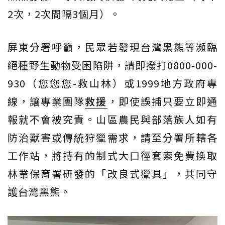
2次，2次間隔3個月）。
屏東分署呼籲，民眾若發現台灣黑熊等瀕臨
絕種野生動物受困陷阱，請即撥打0800-000-
930（您您您-救山林）或1999地方政府專
線，讓專業團隊
救援
，即使誤捕只要立即通
報就不會被究責。山區農民與部落族人如有
防治獸害或傳統狩獵需求，請至分署所轄各
工作站，將持有的制式大口徑套索免費換取
林業保育署研發的「改良式獵具」，共同守
護台灣黑熊。