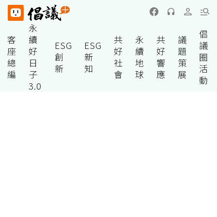
永
倡
客
續
共
永
共
議
ESG
ESG
議
座
好
好
續
好
題
創
新
圈
總
日
社
地
響
策
新
知
活
編
子
會
球
應
展
動
3.0