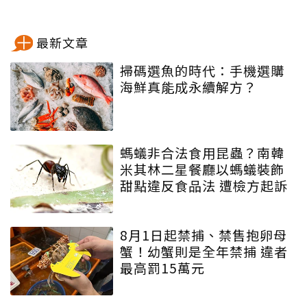
最新文章
掃碼選魚的時代：手機選購
海鮮真能成永續解方？
螞蟻非合法食用昆蟲？南韓
米其林二星餐廳以螞蟻裝飾
甜點違反食品法 遭檢方起訴
8月1日起禁捕、禁售抱卵母
蟹！幼蟹則是全年禁捕 違者
最高罰15萬元