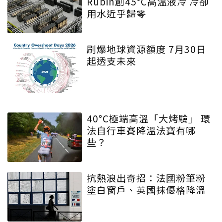
Rubin創45°C高溫液冷 冷卻
用水近乎歸零
刷爆地球資源額度 7月30日
起透支未來
40°C極端高溫「大烤驗」 環
法自行車賽降溫法寶有哪
些？
抗熱浪出奇招：法國粉筆粉
塗白窗戶、英國抹優格降溫