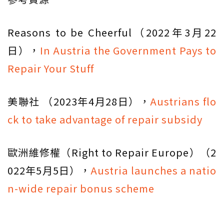
Reasons to be Cheerful（2022年3月22
日），
In Austria the Government Pays to
Repair Your Stuff
美聯社 （2023年4月28日），
Austrians flo
ck to take advantage of repair subsidy
歐洲維修權（Right to Repair Europe）（2
022年5月5日），
Austria launches a natio
n-wide repair bonus scheme