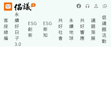
永
倡
客
續
共
永
共
議
ESG
ESG
議
座
好
好
續
好
題
創
新
圈
總
日
社
地
響
策
新
知
活
編
子
會
球
應
展
動
3.0