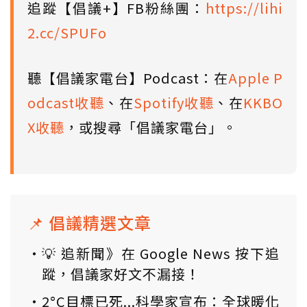
追蹤【倡議+】FB粉絲團：
https://lihi
2.cc/SPUFo
聽【倡議家電台】Podcast：在
Apple P
odcast收聽
、在
Spotify收聽
、在
KKBO
X收聽
，或搜尋「倡議家電台」。
📌 倡議精選文章
💡 追新聞》在 Google News 按下追
蹤，倡議家好文不漏接！
2°C目標已死...科學家宣布：全球暖化