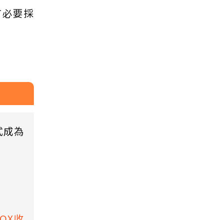
有必要採
式成為
BOX收