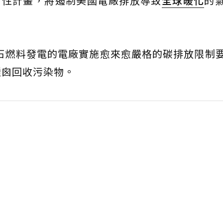
面性計畫，將遏制美國電廠排放導致
全球暖化
的
化石燃料發電的電廠實施愈來愈嚴格的碳排放限制
煙囪回收污染物。