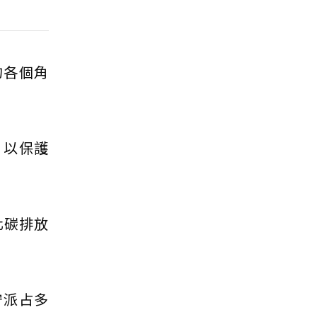
的各個角
，以保護
化碳排放
守派占多