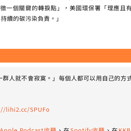
象徵一個關鍵的轉捩點」，美國環保署「理應且
其持續的碳污染負責。」
一群人就不會寂寞。」每個人都可以用自己的方
://lihi2.cc/SPUFo
Apple Podcast收聽
、在
Spotify收聽
、在
KK