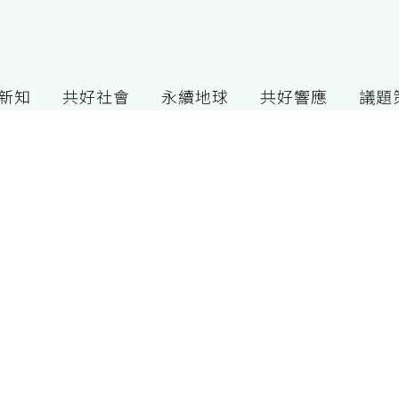
G新知
共好社會
永續地球
共好響應
議題