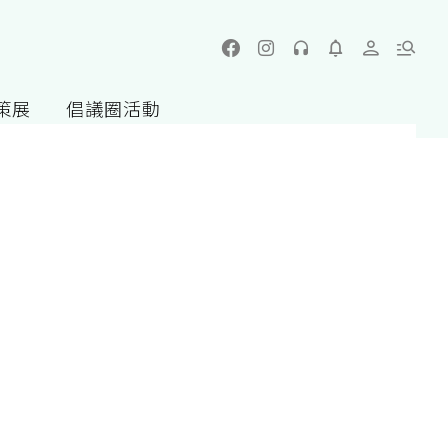
策展
倡議圈活動