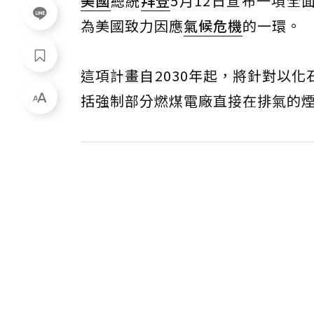
美國
總統
拜登
5月12日宣布一項全
為美國致力因應
氣候危機
的一環。
這項計畫自2030年起，將針對以
括強制部分燃煤電廠直接在排氣的