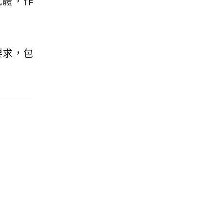
氣體，作
要求，包