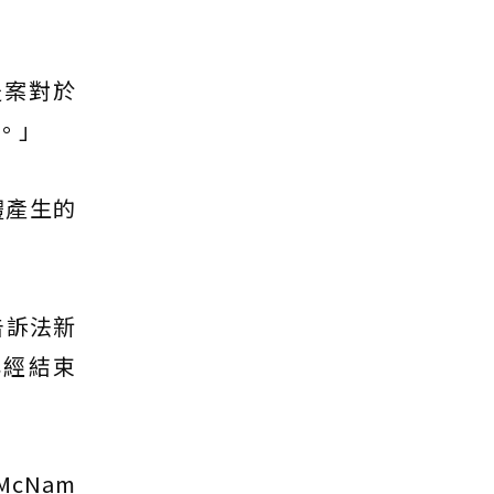
提案對於
。」
體產生的
）告訴法新
已經結束
McNam