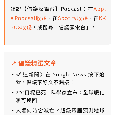
聽說【倡議家電台】Podcast：在
Appl
e Podcast收聽
、在
Spotify收聽
、在
KK
BOX收聽
，或搜尋「倡議家電台」。
📌 倡議精選文章
💡 追新聞》在 Google News 按下追
蹤，倡議家好文不漏接！
2°C目標已死...科學家宣布：全球暖化
無可挽回
人類何時會滅亡？超級電腦預測地球