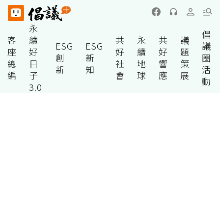
永
倡
客
續
共
永
共
議
ESG
ESG
議
座
好
好
續
好
題
創
新
圈
總
日
社
地
響
策
新
知
活
編
子
會
球
應
展
動
3.0