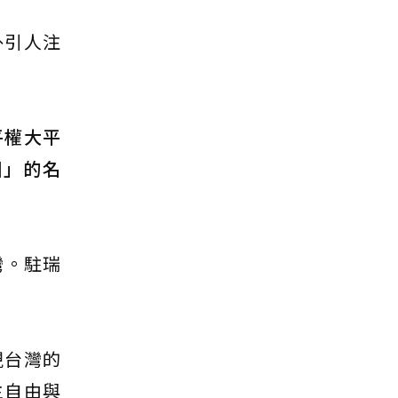
外引人注
平權大平
國」的名
灣。駐瑞
現台灣的
主自由與