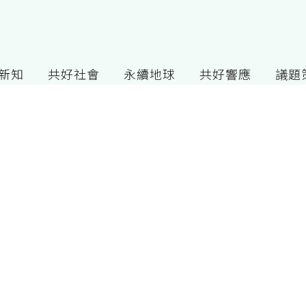
G新知
共好社會
永續地球
共好響應
議題