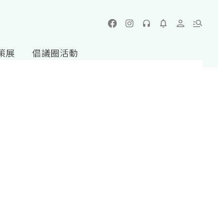
策展
倡議圈活動