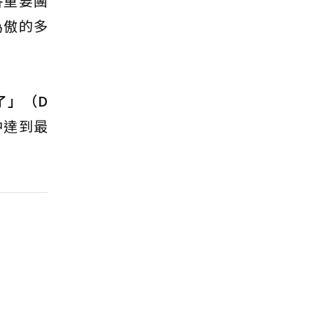
各重要團
為傲的多
了」（D
中達到最