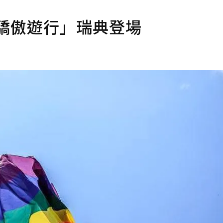
驕傲遊行」瑞典登場