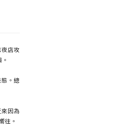
志夜店攻
與。
表態。總
近來因為
嚮往。