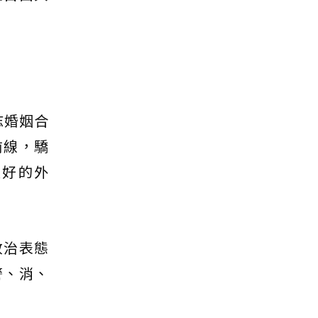
志婚姻合
前線，驕
最好的外
政治表態
警、消、