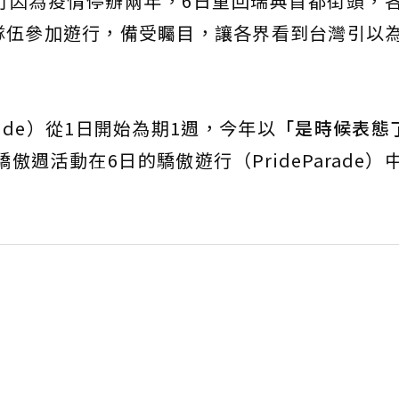
行因為疫情停辦兩年，6日重回瑞典首都街頭，
隊伍參加遊行，備受矚目，讓各界看到台灣引以
Pride）從1日開始為期1週，今年以
「是時候表態
傲週活動在6日的驕傲遊行（PrideParade）