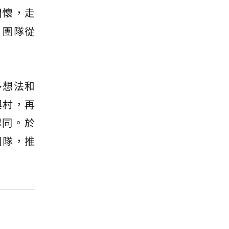
關懷，走
，團隊從
多想法和
興村，再
認同。於
團隊，推