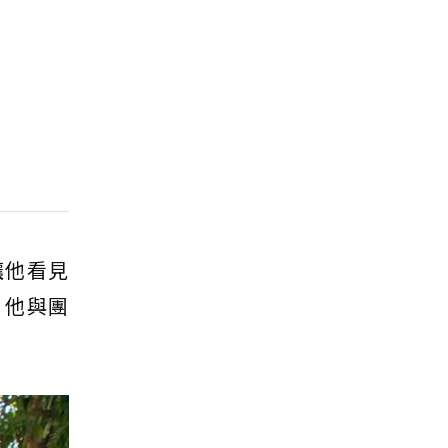
讓他看見
，他與團