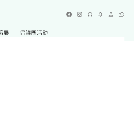
策展
倡議圈活動