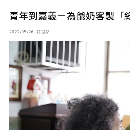
青年到嘉義－為爺奶客製「
2022/05/26
莊祖銘