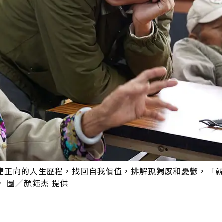
建正向的人生歷程，找回自我價值，排解孤獨感和憂鬱，「
 圖／顏鈺杰 提供