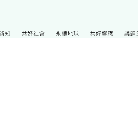
G新知
共好社會
永續地球
共好響應
議題