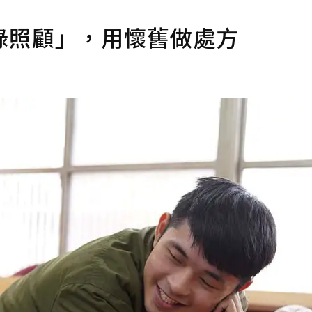
綠照顧」，用懷舊做處方